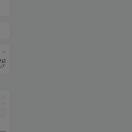
篇
微信
0万