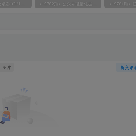
（19783期）副业精选TOP1，全流程托管，24小时见收益，单号轻松日入500+
（19782期）公众号轻量化掘金项目，两分钟极简操作日稳收益 100-200+
图片
提交评