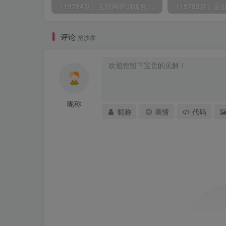
（19784期）互联网IP训练营短视频打造课；先忘掉错误认知，解析百亿曝光真相，重新树立内容创作方向感与收入模型认知
评论
抢沙发
昵称
昵称
表情
代码