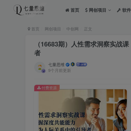
首页
网创项目
软件
首页
网创项目
中创网
正文
（16683期）人性需求洞察实战
者
七量思维
9个月前更新
付费资源