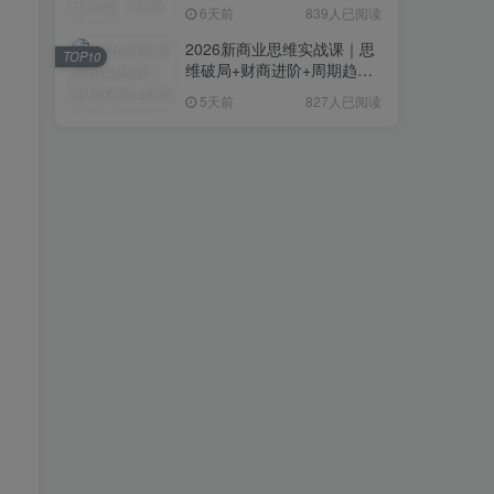
复制粘贴即可，无需技术背
6天前
839人已阅读
景
2026新商业思维实战课｜思
TOP10
维破局+财商进阶+周期趋势
研判+创业落地+热门赛道深
5天前
827人已阅读
度解析全体系