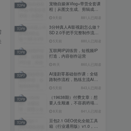
宠物自媒体Vlog+带货全套课
TOP4
程｜从图文生成、剪辑成片
到带货变现一站式教学
9天前
881人已阅读
。
3分钟真人AI影视剧怎么做？
TOP5
需
SD 2.0手把手完整制作流程
｜Higgsfield 14天SD 2.0/2.5
关
5天前
880人已阅读
无限生成
互联网IP训练营，短视频IP
TOP6
打造，内容创作运营
昨天
860人已阅读
AI漫剧零基础创作课：全链
TOP7
路制作流程，熟练主流AI工
具高效产出漫剧成片
5天前
843人已阅读
（19638期）付费文章：想
TOP8
要人生顺遂，不容易坍塌，
要培养这6种爱好
8天前
841人已阅读
豆包2.1 GEO优化全能工具
TOP9
箱（行业通用版）v1.0，会