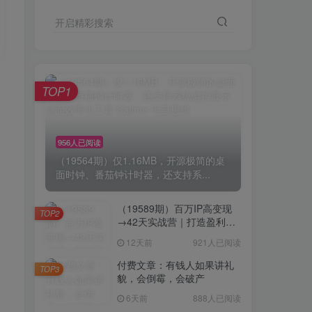
开启精彩搜索
TOP1
956人已阅读
（19564期）仅1.16MB，开源极简的桌
面时钟、番茄钟计时器，还支持系...
（19589期）百万IP高变现
TOP2
→42天实战营｜打造盈利赚
钱一人公司，全平台引流私
12天前
921人已阅读
域转化批量成交积累客户案
例
付费文章：有钱人如果讲礼
TOP3
貌，会倒霉，会破产
6天前
888人已阅读