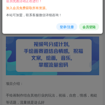
会员优惠活动正在进行！
加入会员免费获取所有资源。
您当前未登录！建议登陆后购买，可保存购买订单
本站可加盟，联系客服微信详细咨询！
视频号分成计划，人生感悟手
绘画
赛道
，文案，绘画，音
登录/注册
会员登陆
乐，掌握
流量
密码
项目介绍：
手绘画制作结合其他行业的玩法，祝福，自愈，情感，相处
等话题，流量就是这么好