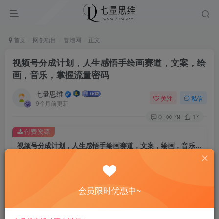
首页
网创项目
冒泡网
正文
视频号分成计划，人生感悟手绘画赛道，文案，绘
画，音乐，掌握流量密码
七量思维
关注
私信
9个月前更新
0
79
17
付费资源
视频号分成计划，人生感悟手绘画赛道，文案，绘画，音乐，掌握流量密码
此内容为付费资源，请付费后查看
8.8
￥
会员限时优惠中~
免费
免费
黄金会员
钻石会员
立即购买