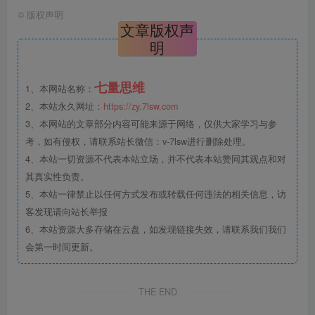
©
版权声明
文章版权声
明
七量思维
1、本网站名称：
2、本站永久网址：
https://zy.7lsw.com
3、本网站的文章部分内容可能来源于网络，仅供大家学习与参
考，如有侵权，请联系站长微信：v-7lsw进行删除处理。
4、本站一切资源不代表本站立场，并不代表本站赞同其观点和对
其真实性负责。
5、本站一律禁止以任何方式发布或转载任何违法的相关信息，访
客发现请向站长举报
6、本站资源大多存储在云盘，如发现链接失效，请联系我们我们
会第一时间更新。
THE END