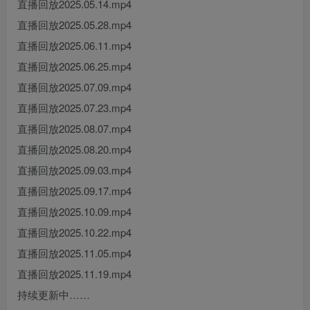
直播回放2025.05.14.mp4
直播回放2025.05.28.mp4
直播回放2025.06.11.mp4
直播回放2025.06.25.mp4
直播回放2025.07.09.mp4
直播回放2025.07.23.mp4
直播回放2025.08.07.mp4
直播回放2025.08.20.mp4
直播回放2025.09.03.mp4
直播回放2025.09.17.mp4
直播回放2025.10.09.mp4
直播回放2025.10.22.mp4
直播回放2025.11.05.mp4
直播回放2025.11.19.mp4
持续更新中……