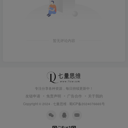
暂无评论内容
专注分享各种资源，每日持续更新中！
友链申请
免责声明
广告合作
关于我的
Copyright © 2024 ·
七量思维
·
蜀ICP备2024076665号