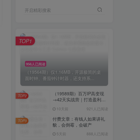
开启精彩搜索
TOP1
956人已阅读
（19564期）仅1.16MB，开源极简的桌
面时钟、番茄钟计时器，还支持系...
（19589期）百万IP高变现
TOP2
→42天实战营｜打造盈利赚
钱一人公司，全平台引流私
10天前
921人已阅读
域转化批量成交积累客户案
例
付费文章：有钱人如果讲礼
TOP3
貌，会倒霉，会破产
5天前
888人已阅读