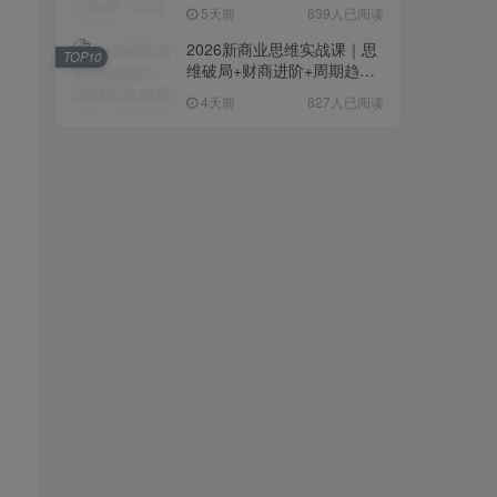
复制粘贴即可，无需技术背
5天前
839人已阅读
景
2026新商业思维实战课｜思
TOP10
维破局+财商进阶+周期趋势
研判+创业落地+热门赛道深
4天前
827人已阅读
度解析全体系