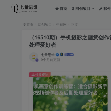
首页
网创项目
软件
首页
网创项目
中创网
正文
（16510期）手机摄影之画意创
处理爱好者
七量思维
9个月前更新
付费资源