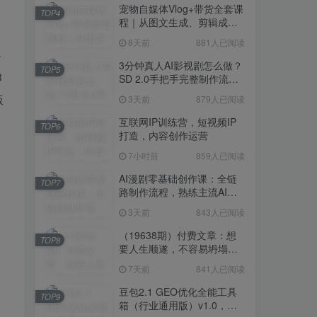
宠物自媒体Vlog+带货全套课
TOP4
程｜从图文生成、剪辑成片
到带货变现一站式教学
8天前
881人已阅读
小
3分钟真人AI影视剧怎么做？
TOP5
3
SD 2.0手把手完整制作流程
｜Higgsfield 14天SD 2.0/2.5
版
3天前
879人已阅读
无限生成
互联网IP训练营，短视频IP
TOP6
打造，内容创作运营
7小时前
859人已阅读
AI漫剧零基础创作课：全链
TOP7
路制作流程，熟练主流AI工
具高效产出漫剧成片
3天前
843人已阅读
（19638期）付费文章：想
TOP8
要人生顺遂，不容易坍塌，
要培养这6种爱好
7天前
841人已阅读
豆包2.1 GEO优化全能工具
TOP9
箱（行业通用版）v1.0，会