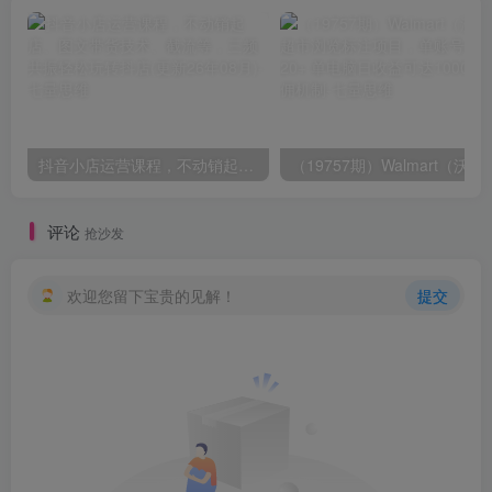
抖音小店运营课程，不动销起店、图文带货技术、截流等，三频共振轻松玩转抖店(更新26年08月)
（19757期）Walmart（沃尔玛）超市浏览标注项目
评论
抢沙发
欢迎您留下宝贵的见解！
提交