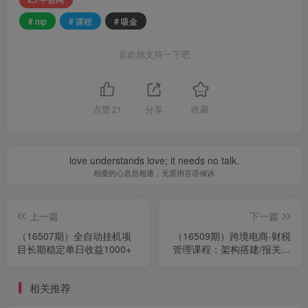
# mp
# 课程
# 吸金
喜欢就支持一下吧
点赞
21
分享
收藏
love understands love; it needs no talk.
相爱的心息息相通，无需用言语倾诉
上一篇
下一篇
（16507期）全自动挂机项
（16509期）跨境电商-财税
目长期稳定单日收益1000+
管理课程：架构搭建/报关税
务/全球税制，企业合规成本
降30%
相关推荐