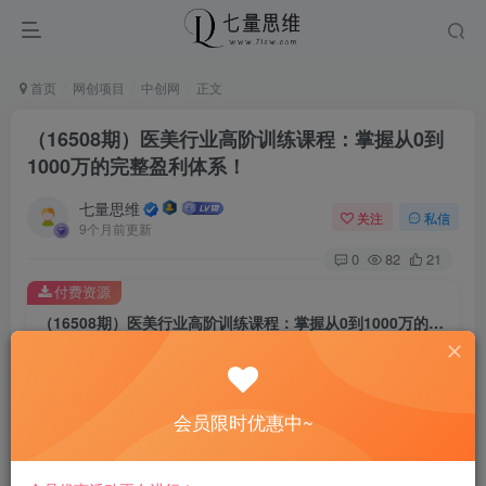
首页
网创项目
中创网
正文
（16508期）医美行业高阶训练课程：掌握从0到
1000万的完整盈利体系！
七量思维
关注
私信
9个月前更新
0
82
21
付费资源
（16508期）医美行业高阶训练课程：掌握从0到1000万的完整盈利体系！
此内容为付费资源，请付费后查看
8.8
￥
会员限时优惠中~
免费
免费
黄金会员
钻石会员
立即购买