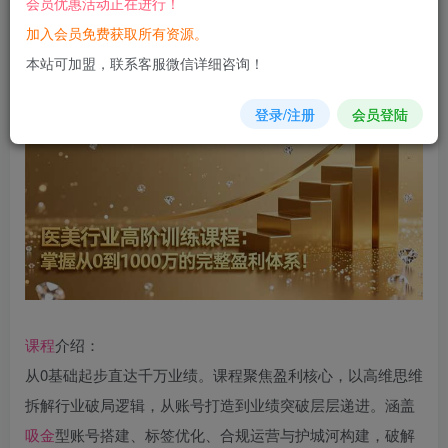
会员优惠活动正在进行！
加入会员免费获取所有资源。
您当前未登录！建议登陆后购买，可保存购买订单
本站可加盟，联系客服微信详细咨询！
登录/注册
会员登陆
课程
介绍：
从0基础起步直达千万业绩。课程聚焦盈利核心，以高维思维
拆解行业破局逻辑，从账号打造到业绩突破层层递进。涵盖
吸金
型账号搭建、标签优化、合规运营与护城河构建，破解