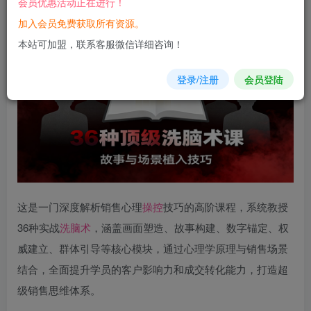
会员优惠活动正在进行！
加入会员免费获取所有资源。
您当前未登录！建议登陆后购买，可保存购买订单
本站可加盟，联系客服微信详细咨询！
登录/注册
会员登陆
这是一门深度解析销售心理
操控
技巧的高阶课程，系统教授
36种实战
洗脑术
，涵盖画面塑造、故事构建、数字锚定、权
威建立、群体引导等核心模块，通过心理学原理与销售场景
结合，全面提升学员的客户影响力和成交转化能力，打造超
级销售思维体系。