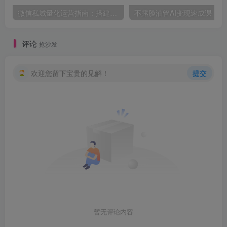
微信私域量化运营指南：搭建账号基建打造热号，脱敏风控规避运营各类高危风险
不露脸油管A
评论
抢沙发
欢迎您留下宝贵的见解！
提交
暂无评论内容