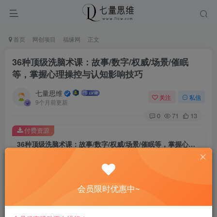
首页
网创项目
福缘网
正文
36种顶级洗脑术课：故事/数字/权威/场景/催眠
等，掌握心理操控与认知影响技巧
七量思维
关注
私信
9个月前更新
0
71
13
付费资源
36种顶级洗脑术课：故事/数字/权威/场景/催眠等，掌握心理操控与认知影响技巧
此内容为付费资源，请付费后查看
8.8
￥
会员限时优惠中~
免费
免费
黄金会员
钻石会员
立即购买