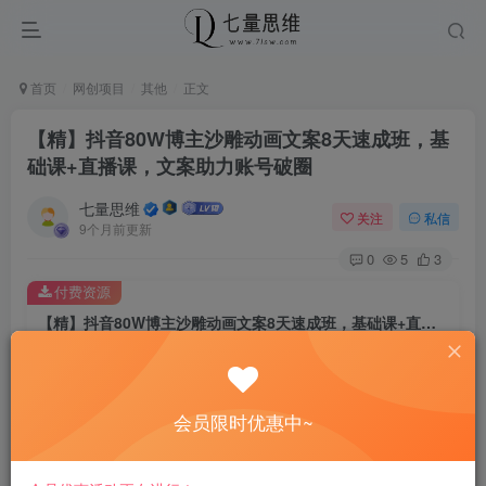
首页
网创项目
其他
正文
【精】抖音80W博主沙雕动画文案8天速成班，基
础课+直播课，文案助力账号破圈
七量思维
关注
私信
9个月前更新
0
5
3
付费资源
【精】抖音80W博主沙雕动画文案8天速成班，基础课+直播课，文案助力账号破圈
此内容为付费资源，请付费后查看
8.8
￥
会员限时优惠中~
免费
免费
黄金会员
钻石会员
立即购买