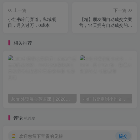
上一篇
下一篇
小红书冷门赛道，私域项
【精】朋友圈自动成交文案
目，月入过万，0成本
营，14天拥有自动成交的朋
友圈
相关推荐
John外贸展会英语课｜2026全套音频配套文档，13大业务模块加三类实景对话搞定外商洽谈沟通
小红书卖定制小作
评论
抢沙发
欢迎您留下宝贵的见解！
提交