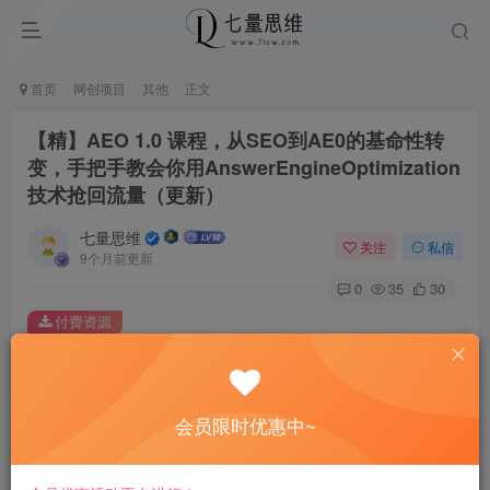
首页
网创项目
其他
正文
【精】AEO 1.0 课程，从SEO到AE0的基命性转
变，手把手教会你用AnswerEngineOptimization
技术抢回流量（更新）
七量思维
关注
私信
9个月前更新
0
35
30
付费资源
【精】AEO 1.0 课程，从SEO到AE0的基命性转变，手把手教会你用AnswerEngineOptimization技术抢回流量（更新）
此内容为付费资源，请付费后查看
8.8
会员限时优惠中~
￥
免费
免费
黄金会员
钻石会员