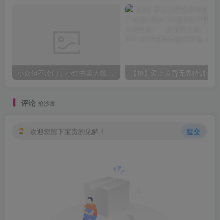
小众但不冷门，小红书卖大疆滤镜参数，一单39，321天卖了1.7w+份，到手66w+
【精】爱上黄昏无
评论
抢沙发
欢迎您留下宝贵的见解！
提交