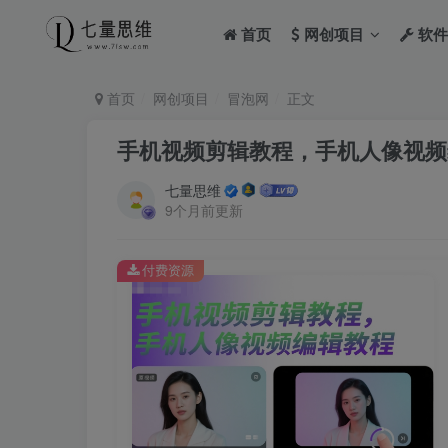
首页
网创项目
软件
首页
网创项目
冒泡网
正文
手机视频剪辑教程，手机人像视频
七量思维
9个月前更新
付费资源