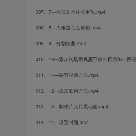
007、7—添加文本注意事项.mp4
008、8—人走路怎么剪辑.mp4
009、9—分割歌曲.mp4
010、10—添加转场后视频不够长再添加一段视频
011、11—调节视频方法.mp4
012、12—添加歌词方法.mp4
013、13—制作片头片尾动画.mp4
014、14—设置封面.mp4