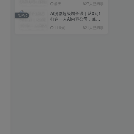
研判+创业落地+热门赛道深
前天
827人已阅读
度解析全体系
AI漫剧超级增长课｜从0到1
TOP10
打造一人AI内容公司，账号
运营+漫剧制作+商业变现全
11天前
821人已阅读
流程实战