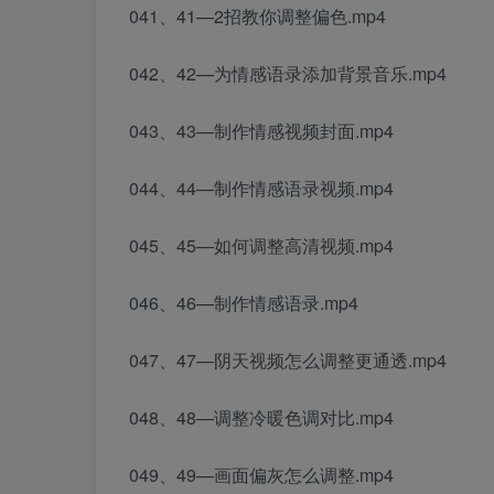
041、41—2招教你调整偏色.mp4
042、42—为情感语录添加背景音乐.mp4
043、43—制作情感视频封面.mp4
044、44—制作情感语录视频.mp4
045、45—如何调整高清视频.mp4
046、46—制作情感语录.mp4
047、47—阴天视频怎么调整更通透.mp4
048、48—调整冷暖色调对比.mp4
049、49—画面偏灰怎么调整.mp4