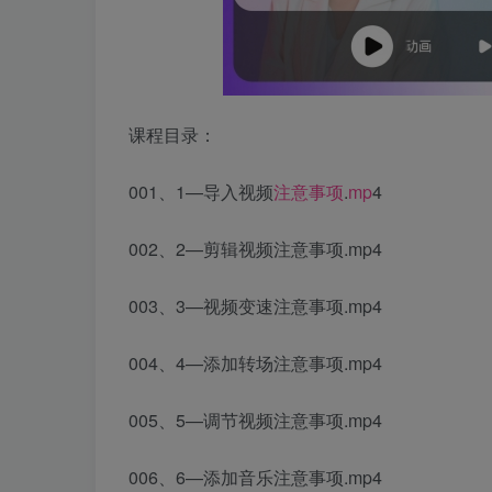
课程目录：
001、1—导入视频
注意事项
.
mp
4
002、2—剪辑视频注意事项.mp4
003、3—视频变速注意事项.mp4
004、4—添加转场注意事项.mp4
005、5—调节视频注意事项.mp4
006、6—添加音乐注意事项.mp4