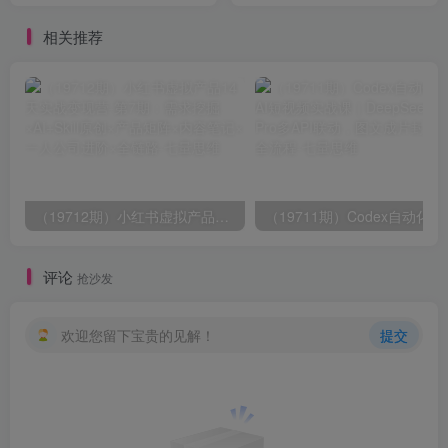
日入500+
相关推荐
（19712期）小红书虚拟产品14天实战变现营-第7期：需求挖掘×AI+Skill原创×产品矩阵×内容笔记×一人公司进阶×全链路
（19711期）Codex自动化剪辑
评论
抢沙发
欢迎您留下宝贵的见解！
提交