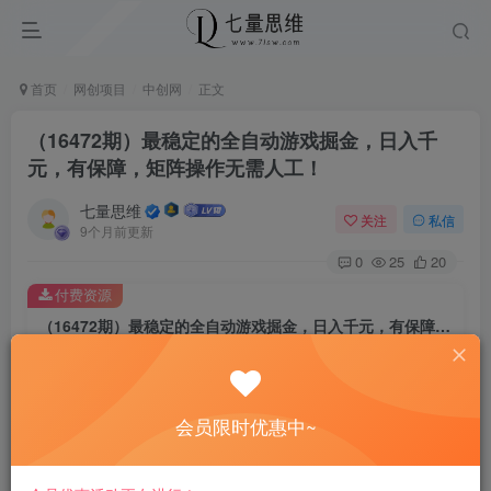
首页
网创项目
中创网
正文
（16472期）最稳定的全自动游戏掘金，日入千
元，有保障，矩阵操作无需人工！
七量思维
关注
私信
9个月前更新
0
25
20
付费资源
（16472期）最稳定的全自动游戏掘金，日入千元，有保障，矩阵操作无需人工！
此内容为付费资源，请付费后查看
8.8
￥
会员限时优惠中~
免费
免费
黄金会员
钻石会员
立即购买