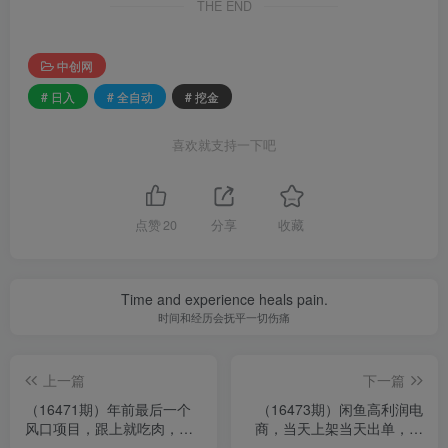
THE END
中创网
# 日入
# 全自动
# 挖金
喜欢就支持一下吧
点赞
20
分享
收藏
Time and experience heals pain.
时间和经历会抚平一切伤痛
上一篇
下一篇
（16471期）年前最后一个
（16473期）闲鱼高利润电
风口项目，跟上就吃肉，一
商，当天上架当天出单，一
部手机就可以从操作，轻松
单利润300