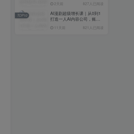
研判+创业落地+热门赛道深
2天前
827人已阅读
度解析全体系
AI漫剧超级增长课｜从0到1
TOP10
打造一人AI内容公司，账号
运营+漫剧制作+商业变现全
11天前
821人已阅读
流程实战