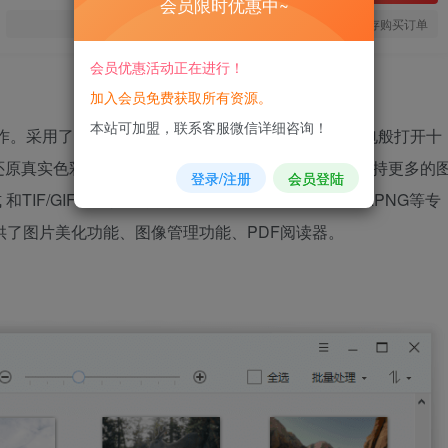
会员限时优惠中~
您当前未登录！建议登陆后购买，可保存购买订单
会员优惠活动正在进行！
加入会员免费获取所有资源。
本站可加盟，联系客服微信详细咨询！
作。采用了超强图片引擎，在低配置的电脑上也能闪电般打开十
原真实色彩，支持CMYK模式；比传统图片查看器支持更多的
登录/注册
会员登陆
TIF/GIF动画格式，更兼容PSD/RAW/WEBP/JP2APNG等专
供了图片美化功能、图像管理功能、PDF阅读器。