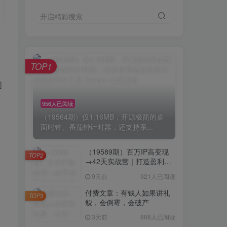
开启精彩搜索
TOP1
图
956人已阅读
（19564期）仅1.16MB，开源极简的桌
面时钟、番茄钟计时器，还支持系...
（19589期）百万IP高变现
TOP2
→42天实战营｜打造盈利赚
钱一人公司，全平台引流私
9天前
921人已阅读
域转化批量成交积累客户案
例
付费文章：有钱人如果讲礼
TOP3
貌，会倒霉，会破产
3天前
888人已阅读