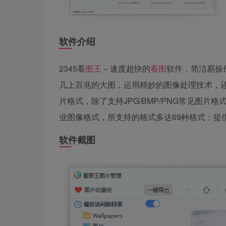
软件介绍
2345看
图王
– 速度超快的
看图
软件，简洁易操
几上百兆的大图，运用精妙的图像处理技术，还
片格式，除了支持JPG/BMP/PNG常见图片格式 和
业图像格式，所支持的格式多达69种格式；提
软件截图