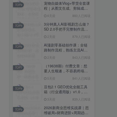
宠物自媒体Vlog+带货全套课
TOP4
程｜从图文生成、剪辑成片
到带货变现一站式教学
6天前
880人已阅读
3分钟真人AI影视剧怎么做？
TOP5
SD 2.0手把手完整制作流程
｜Higgsfield 14天SD 2.0/2.5
2天前
879人已阅读
无限生成
AI漫剧零基础创作课：全链
TOP6
路制作流程，熟练主流AI工
具高效产出漫剧成片
2天前
843人已阅读
（19638期）付费文章：想
TOP7
要人生顺遂，不容易坍塌，
要培养这6种爱好
5天前
841人已阅读
豆包2.1 GEO优化全能工具
TOP8
箱（行业通用版）v1.0，会
复制粘贴即可，无需技术背
3天前
839人已阅读
景
2026新商业思维实战课｜思
TOP9
维破局+财商进阶+周期趋势