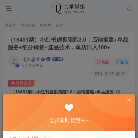
首页
网创项目
中创网
正文
（16451期）小红书虚拟陪跑3.0：店铺搭建+单品
服务+细分铺货+选品技术，单店日入100+
七量思维
关注
私信
9个月前更新
0
27
22
付费资源
（16451期）小红书虚拟陪跑3.0：店铺搭建+单品服务+细分铺货+选品技术，单店日入100+
此内容为付费资源，请付费后查看
8.8
￥
会员限时优惠中~
免费
免费
黄金会员
钻石会员
立即购买