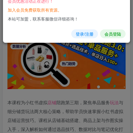
会员优惠活动正在进行！
加入会员免费获取所有资源。
您当前未登录！建议登陆后购买，可保存购买订单
本站可加盟，联系客服微信详细咨询！
登录/注册
会员登陆
本课程为小红书虚拟
店铺
陪跑第三期，聚焦单品服务
玩法
与
细分铺货玩法两大核心策略，帮助学员快速掌握小红书虚拟
店铺运营技巧。课程从店铺基础搭建、商品上架与作图实操
入手，深入解析如何通过选品技巧、数据对比与笔记优化打