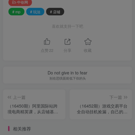
中创网
# mp
# 玩法
# 店铺
喜欢就支持一下吧
点赞
22
分享
收藏
Do not give in to fear
别在恐惧面前低下你的头
上一篇
下一篇
（16450期）阿里国际站跨
（16452期）游戏交易平台
境电商精英课，从店铺基础
全自动挂机捡漏，自己的手
搭建,AI工具应用到直通车推
机即可操作，当天操作当天
广全覆盖
见到结…
相关推荐