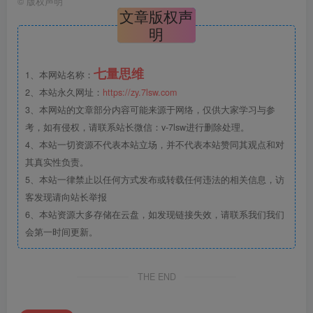
©
版权声明
文章版权声
明
七量思维
1、本网站名称：
2、本站永久网址：
https://zy.7lsw.com
3、本网站的文章部分内容可能来源于网络，仅供大家学习与参
考，如有侵权，请联系站长微信：v-7lsw进行删除处理。
4、本站一切资源不代表本站立场，并不代表本站赞同其观点和对
其真实性负责。
5、本站一律禁止以任何方式发布或转载任何违法的相关信息，访
客发现请向站长举报
6、本站资源大多存储在云盘，如发现链接失效，请联系我们我们
会第一时间更新。
THE END