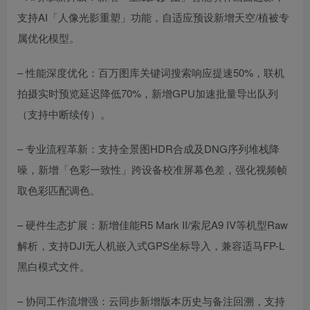
支持AI「人像光影重塑」功能，自适应预设新增天空/植被专
属优化模型。
– 性能深度优化：百万图库关键词搜索响应提速50%，联机
拍摄实时预览延迟降低70%，新增GPU加速批量导出队列
（支持中断续传）。
– 专业流程革新：支持全景图HDR合成及DNG序列堆栈降
噪，新增「色彩一致性」跨设备校准屏幕色差，强化视频帧
取色彩匹配调色。
– 硬件生态扩展：新增佳能R5 Mark II/索尼A9 IV等机型Raw
解析，支持DJI无人机嵌入式GPS坐标导入，兼容适马FP-L
黑白模式文件。
– 协同工作流增强：云同步新增版本历史与备注回溯，支持