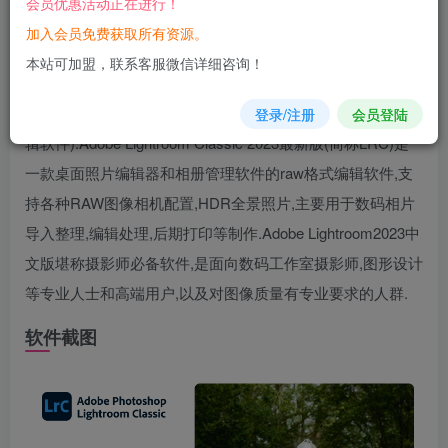
会员优惠活动正在进行！
您当前未登录！建议登陆后购买，可保存购买订单
加入会员免费获取所有资源。
软件介绍
本站可加盟，联系客服微信详细咨询！
Adobe Lightroom Classic 2023中文破解版(Adobe桌面照片编
登录/注册
会员登陆
辑软件).Adobe Lightroom Classic 2023最新版(简称LRC)是
一款桌面照片编辑器和相册管理软件的raw格式编辑软件,支
持各种RAW图像相机配置,HDR全景照片,主要用于数码相片
导入整理,编辑处理,后期打印等制作.Adobe Lightroom2023中
文版堪称摄影师必备软件,是面向数码工作室摄影师,图形设计
等专业人士和高端用户,以及对图像质量有专业要求的人群.
软件截图