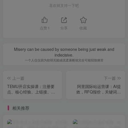
喜欢就支持一下吧
点赞
1
分享
收藏
Misery can be caused by someone being just weak and
indecisive.
一个人仅仅因为软弱无能或优柔寡断就完全可能招致痛苦
上一篇
下一篇
TEMU开店实操课：注册要
阿里国际站运营课：AI提
点、核心经验、上链接、妙
效，RFQ报价，关键词搭
手绑定、发货贴标、预约快
建，直通车推广，全站推选
递流程
品与成本控制
相关推荐