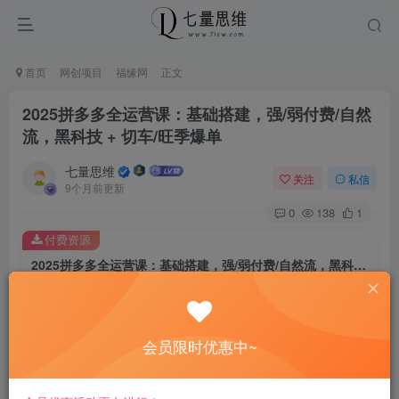
首页
网创项目
福缘网
正文
2025拼多多全运营课：基础搭建，强/弱付费/自然
流，黑科技 + 切车/旺季爆单
七量思维
关注
私信
9个月前更新
0
138
1
付费资源
2025拼多多全运营课：基础搭建，强/弱付费/自然流，黑科技 + 切车/旺季爆单
此内容为付费资源，请付费后查看
8.8
￥
会员限时优惠中~
免费
免费
黄金会员
钻石会员
立即购买