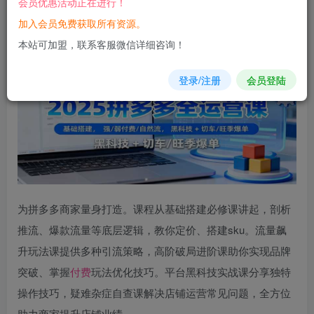
会员优惠活动正在进行！
加入会员免费获取所有资源。
您当前未登录！建议登陆后购买，可保存购买订单
本站可加盟，联系客服微信详细咨询！
登录/注册
会员登陆
为拼多多商家量身打造。课程从基础搭建必修课讲起，剖析
推流、爆款流量等底层逻辑，教你定价、搭建sku。流量飙
升玩法课提供多种引流策略，高阶破局进阶课助你实现品牌
突破、掌握
付费
玩法优化技巧。平台黑科技实战课分享独特
操作技巧，疑难杂症自查课解决店铺运营常见问题，全方位
助力商家提升店铺业绩。