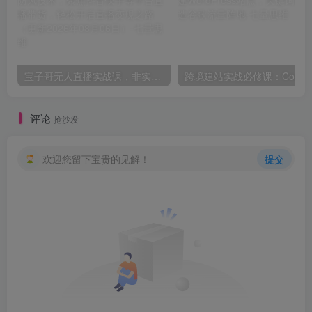
宝子哥无人直播实战课，非实时防风技术，聚焦抖音快手等平台直播带货，轻松开启直播变现之路（更新2026年08月06日）
跨境建站实战
评论
抢沙发
欢迎您留下宝贵的见解！
提交