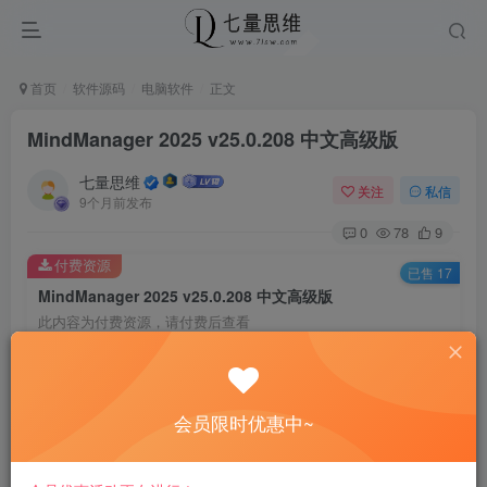
首页
软件源码
电脑软件
正文
MindManager 2025 v25.0.208 中文高级版
七量思维
关注
私信
9个月前发布
0
78
9
付费资源
已售 17
MindManager 2025 v25.0.208 中文高级版
此内容为付费资源，请付费后查看
6.6
￥
免费
免费
黄金会员
钻石会员
会员限时优惠中~
立即购买