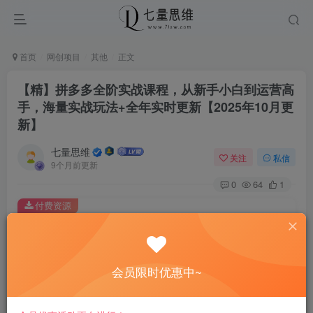
首页
网创项目
其他
正文
【精】拼多多全阶实战课程，从新手小白到运营高
手，海量实战玩法+全年实时更新【2025年10月更
新】
七量思维
关注
私信
9个月前更新
0
64
1
付费资源
【精】拼多多全阶实战课程，从新手小白到运营高手，海量实战玩法+全年实时更新【2025年10月更新】
此内容为付费资源，请付费后查看
8.8
会员限时优惠中~
￥
免费
免费
黄金会员
钻石会员