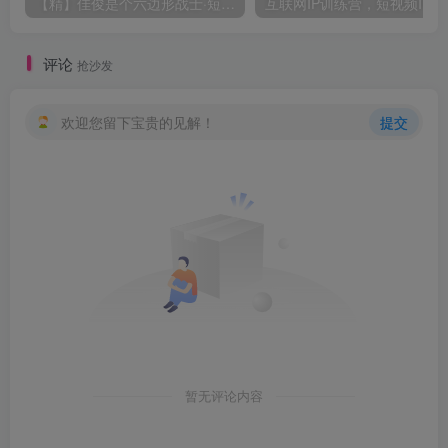
【精】佳俊是个六边形战士·短视频全能实战营，高效剪辑、账号运营、商业变现
互联网I
评论
抢沙发
欢迎您留下宝贵的见解！
提交
暂无评论内容