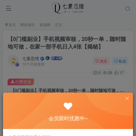
首页
网创项目
冒泡网
正文
【0门槛副业】手机视频审核，20秒一单，随时随
地可做，在家一部手机日入4张【揭秘】
七量思维
关注
私信
10个月前更新
0
29
17
付费资源
【0门槛副业】手机视频审核，20秒一单，随时随地可做，在家一部手机日入4张【揭秘】
此内容为付费资源，请付费后查看
8.8
￥
会员限时优惠中~
免费
免费
黄金会员
钻石会员
立即购买