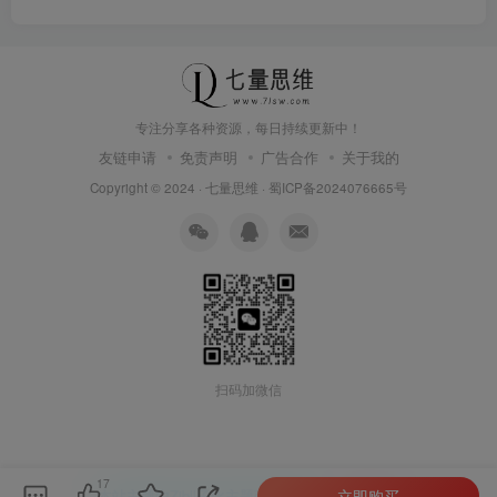
专注分享各种资源，每日持续更新中！
友链申请
免责声明
广告合作
关于我的
Copyright © 2024 ·
七量思维
·
蜀ICP备2024076665号
扫码加微信
17
立即购买
本站主题由Zibll子比主题强力驱动
联系作者