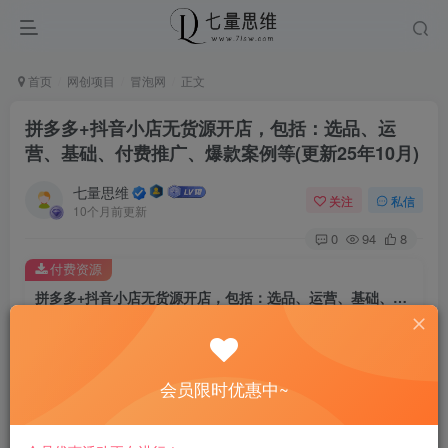
首页
网创项目
冒泡网
正文
拼多多+抖音小店无货源开店，包括：选品、运
营、基础、付费推广、爆款案例等(更新25年10月)
七量思维
关注
私信
10个月前更新
0
94
8
付费资源
拼多多+抖音小店无货源开店，包括：选品、运营、基础、付费推广、爆款案例等(更新25年10月)
此内容为付费资源，请付费后查看
8.8
￥
会员限时优惠中~
免费
免费
黄金会员
钻石会员
立即购买