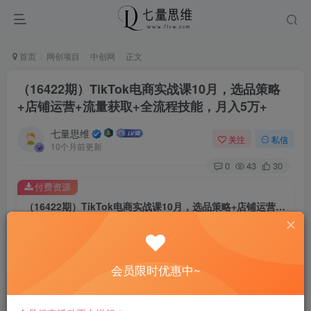
首页
网创项目
中创网
正文
（16422期）TikTok电商实战课10月，选品策略
+店铺运营+流量获取+全流程技能，月入5万+
七量思维
关注
私信
10个月前更新
0
43
30
付费资源
（16422期）TikTok电商实战课10月，选品策略+店铺运营+流量获取+全流程技能，月入5万+
此内容为付费资源，请付费后查看
8.8
￥
会员限时优惠中~
免费
免费
黄金会员
钻石会员
立即购买