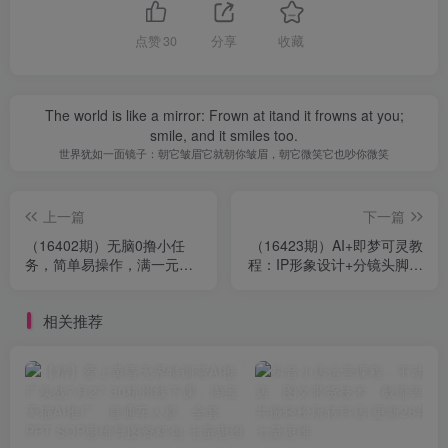
点赞
30
分享
收藏
The world is like a mirror: Frown at itand it frowns at you;
smile, and it smiles too.
世界犹如一面镜子：朝它皱眉它就朝你皱眉，朝它微笑它也吵你微笑
上一篇
下一篇
（16402期）无脑0撸小任
（16423期）AI+即梦可灵教
务，简单易操作，满一元秒
程：IP形象设计+分镜头脚本
提现，小白一天轻松1000+
+运镜控制，实现零成本高效
创作
相关推荐