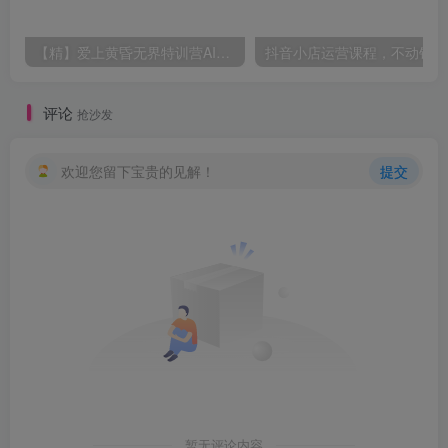
【精】爱上黄昏无界特训营AI推广实战7月27-30杭州线下课，淘宝天猫AI推广、直通车人群、全套PPT SOP思维导图资料包
抖音小
评论
抢沙发
欢迎您留下宝贵的见解！
提交
暂无评论内容