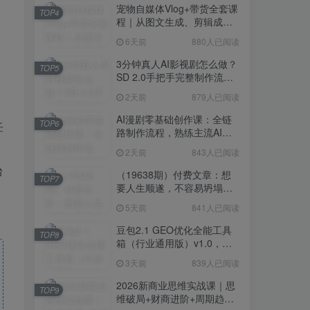
宠物自媒体Vlog+带货全套课
TOP4
程｜从图文生成、剪辑成片
到带货变现一站式教学
6天前
880人已阅读
3分钟真人AI影视剧怎么做？
TOP5
SD 2.0手把手完整制作流程
｜Higgsfield 14天SD 2.0/2.5
2天前
879人已阅读
无限生成
AI漫剧零基础创作课：全链
TOP6
任
路制作流程，熟练主流AI工
具高效产出漫剧成片
2天前
843人已阅读
台
（19638期）付费文章：想
TOP7
要人生顺遂，不容易坍塌，
要培养这6种爱好
5天前
841人已阅读
豆包2.1 GEO优化全能工具
TOP8
箱（行业通用版）v1.0，会
复制粘贴即可，无需技术背
3天前
839人已阅读
景
2026新商业思维实战课｜思
TOP9
维破局+财商进阶+周期趋势