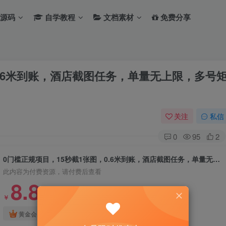
源码
自学教程
文档素材
免费分享
0.6米到账，酒店截图任务，单量无上限，多号
关注
私信
0
95
2
0门槛正规项目，15秒截1张图，0.6米到账，酒店截图任务，单量无上限，多号矩阵日躺入3张【揭秘】
此内容为付费资源，请付费后查看
8.8
￥
免费
免费
黄金会员
钻石会员