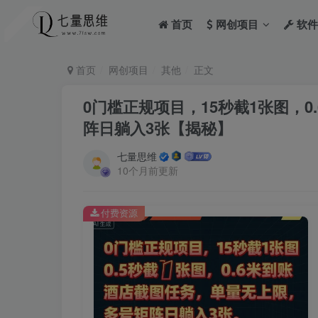
首页
网创项目
软件
首页
网创项目
其他
正文
0门槛正规项目，15秒截1张图，
阵日躺入3张【揭秘】
七量思维
10个月前更新
付费资源