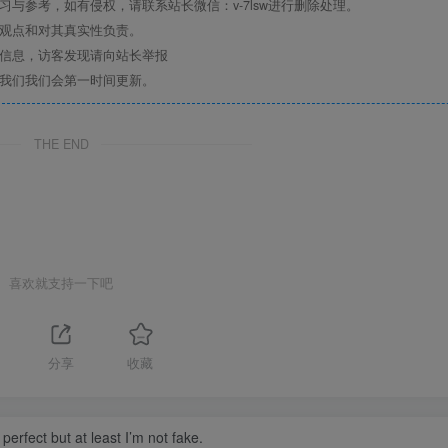
与参考，如有侵权，请联系站长微信：v-7lsw进行删除处理。
其观点和对其真实性负责。
关信息，访客发现请向站长举报
系我们我们会第一时间更新。
THE END
喜欢就支持一下吧
分享
收藏
perfect but at least I’m not fake.