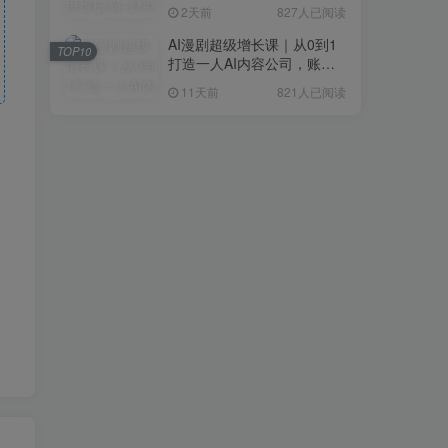
研判+创业落地+热门赛道深
2天前
827人已阅读
度解析全体系
AI漫剧超级增长课｜从0到1
TOP10
打造一人AI内容公司，账号
运营+漫剧制作+商业变现全
11天前
821人已阅读
流程实战