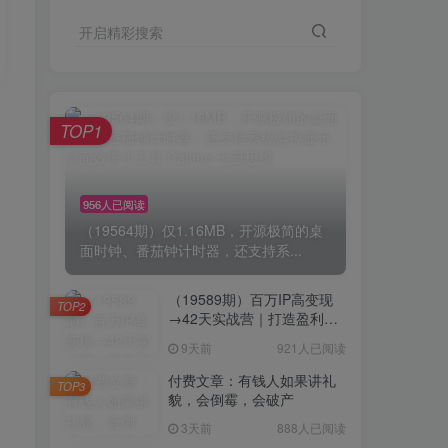
开启精彩搜索
TOP1
956人已阅读
（19564期）仅1.16MB，开源极简的桌
面时钟、番茄钟计时器，还支持系...
（19589期）百万IP高变现
TOP2
→42天实战营｜打造盈利赚
钱一人公司，全平台引流私
9天前
921人已阅读
域转化批量成交积累客户案
例
付费文章：有钱人如果讲礼
TOP3
貌，会倒霉，会破产
3天前
888人已阅读