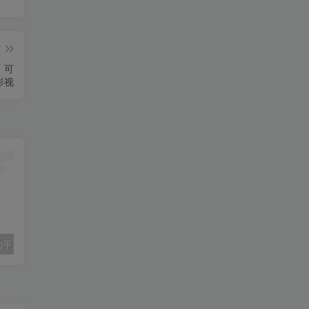
篇
，可
影视
公众号流量主知乎趣味问答，10分钟搞定一篇爆款，新手也能快速上手！
【精】众星引力KK·带货短视频线下课，从短视频脚本到直播间成交，掌握线下实战带货方法，账号定位、爆款脚本、产品口播、直播间成交、线下实战