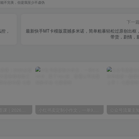
可能不完美，但是我至少不虚伪
下一
风控，
最新快手MT卡模版震撼多米诺，简单粗暴轻松过原创出框
带货，剧情，
John外贸展会英语课｜2026全套音频配套文档，13大业务模块加三类实景对话搞定外商洽谈沟通
小红书卖定制小作文，一单9.9-14.9，卖了1w+份，普通人可以复制的方法