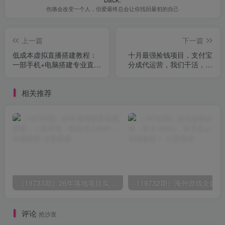
伤痛会改变一个人，但爱最终总会让你找回最初的自己
上一篇
下一篇
低成本虚拟直播搭建教程：
十月最强捡钱项目，支付宝
一部手机+电脑搭建专业直播
分成代运营，我们干活，你
间，单场佣金超3万
等着分钱！单号月产…
相关推荐
（19733期）26年落地项目实践首推，一部手机，轻松日入500+，长期稳定
（19732期）
评论
抢沙发