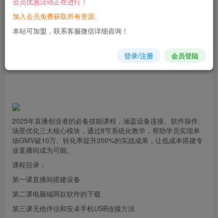
会员优惠活动正在进行！
加入会员免费获取所有资源。
您当前未登录！建议登陆后购买，可保存购买订单
本站可加盟，联系客服微信详细咨询！
登录/注册
会员登陆
2025年直播创业者的必备技能课程，涵盖设备
连接
、软件操作、
场景优化三大核心模块，通过8节系统化教学，帮助学员实现单
场GMV破10万、转化率提升200%的实战成果，让低成本搭建专
业
直播间
成为可能。
课程目录：
第一课直播间搭建设备
第二课电脑端两款软件的下载
第三课无他
伴侣
和安卓手机USB连接方法