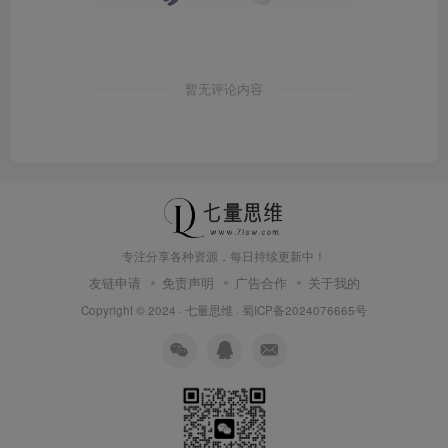
暂无评论内容
专注分享各种资源，每日持续更新中！
友链申请
免责声明
广告合作
关于我的
Copyright © 2024 ·
七量思维
·
蜀ICP备2024076665号