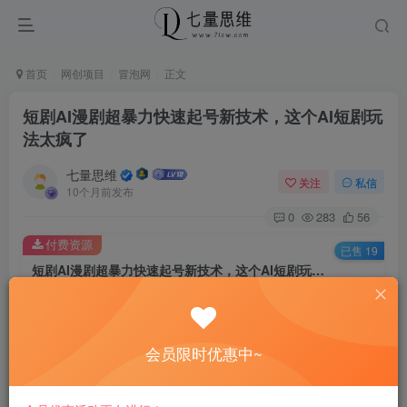
首页
网创项目
冒泡网
正文
短剧AI漫剧超暴力快速起号新技术，这个AI短剧玩
法太疯了
七量思维
关注
私信
10个月前发布
0
283
56
付费资源
已售 19
短剧AI漫剧超暴力快速起号新技术，这个AI短剧玩法太疯了
此内容为付费资源，请付费后查看
8.8
￥
会员限时优惠中~
免费
免费
黄金会员
钻石会员
立即购买