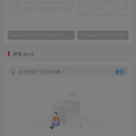
Walmart（沃尔玛）超市浏览标注项目，单账号日收益20+单电脑日收益可达800+带分佣机制【揭秘】
短剧AI剧本写作
评论
抢沙发
欢迎您留下宝贵的见解！
提交