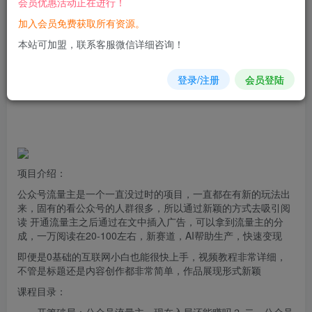
会员优惠活动正在进行！
加入会员免费获取所有资源。
您当前未登录！建议登陆后购买，可保存购买订单
本站可加盟，联系客服微信详细咨询！
登录/注册
会员登陆
项目介绍：
公众
号
流量
主是一个一直没过时的项目，一直都在有新的玩法出
来，固有的看公众号的人群很多，所以通过新颖的方式去吸引阅
读 开通流量主之后通过在文中插入广告，可以拿到流量主的分
成，一万阅读在20-100左右，新赛道，AI帮助生产，快速变现
即便是0基础的互联网小白也能很快上手，视频教程非常详细，
不管是标题还是内容创作都非常简单，作品展现形式新颖
课程目录：