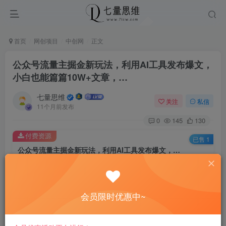
首页
网创项目
中创网
正文
公众号流量主掘金新玩法，利用AI工具发布爆文，
小白也能篇篇10W+文章，…
七量思维
关注
私信
11个月前发布
0
145
130
付费资源
已售 1
公众号流量主掘金新玩法，利用AI工具发布爆文，小白也能篇篇10W+文章，…
此内容为付费资源，请付费后查看
8.8
￥
会员限时优惠中~
免费
免费
黄金会员
钻石会员
立即购买