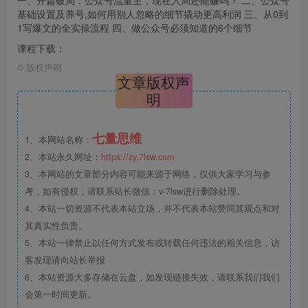
一、开篇破局：公众号流量主，现在入局还能赚吗？ 二、公众号
基础设置及养号,如何用别人忽略的细节撬动更高利润 三、从0到
1写爆文的全实操流程 四、做公众号必须知道的6个细节
课程下载：
©
版权声明
文章版权声
明
七量思维
1、本网站名称：
2、本站永久网址：
https://zy.7lsw.com
3、本网站的文章部分内容可能来源于网络，仅供大家学习与参
考，如有侵权，请联系站长微信：v-7lsw进行删除处理。
4、本站一切资源不代表本站立场，并不代表本站赞同其观点和对
其真实性负责。
5、本站一律禁止以任何方式发布或转载任何违法的相关信息，访
客发现请向站长举报
6、本站资源大多存储在云盘，如发现链接失效，请联系我们我们
会第一时间更新。