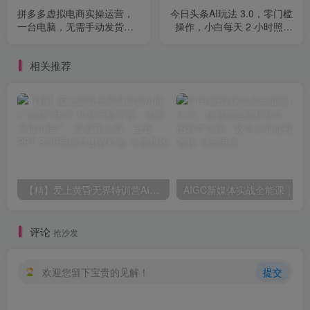
拼多多虚拟电商实操运营，
今日头条AI玩法 3.0，零门槛
一台电脑，无需手动发货回
操作，小白每天 2 小时照做
复，小白也能月入1-5W
就能日入 300 + …
相关推荐
【精】爱上黄昏无界特训营AI推广实战7月27-30杭州线下课，淘宝天猫AI推广、直通车人群、全套PPT SOP思维导图资料包
AIGC新媒体实战全能课｜AI工具入门、短视频全流程制作、主流绘图软件
评论
抢沙发
欢迎您留下宝贵的见解！
提交