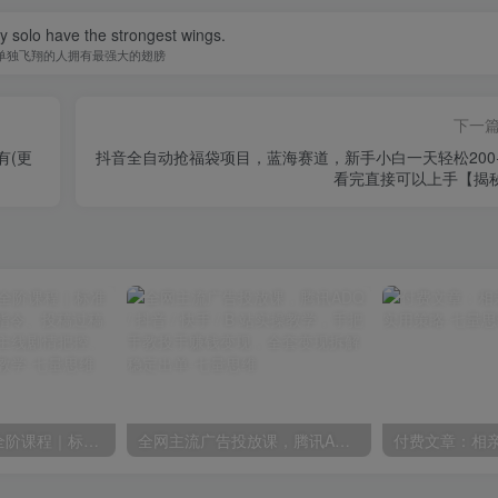
y solo have the strongest wings.
单独飞翔的人拥有最强大的翅膀
下一
有(更
抖音全自动抢福袋项目，蓝海赛道，新手小白一天轻松200
看完直接可以上手【揭
短剧AI剧本写作全阶课程｜标准剧本格式、AI写剧指令、投稿过稿技巧、网文改编、主线剧情把控、审稿避坑全套实操教学
全网主流广告投放课，腾讯ADQ / 抖音 / 快手 / B 站实操教学，手把手教投手赚钱变现，全套变现拆解稳定出单