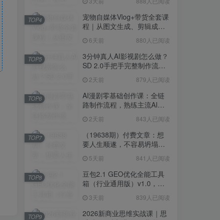
3天前
888人已阅读
宠物自媒体Vlog+带货全套课
TOP4
程｜从图文生成、剪辑成片
到带货变现一站式教学
6天前
880人已阅读
3分钟真人AI影视剧怎么做？
TOP5
SD 2.0手把手完整制作流程
｜Higgsfield 14天SD 2.0/2.5
2天前
879人已阅读
无限生成
AI漫剧零基础创作课：全链
TOP6
路制作流程，熟练主流AI工
具高效产出漫剧成片
2天前
843人已阅读
（19638期）付费文章：想
TOP7
要人生顺遂，不容易坍塌，
要培养这6种爱好
5天前
841人已阅读
豆包2.1 GEO优化全能工具
TOP8
箱（行业通用版）v1.0，会
复制粘贴即可，无需技术背
3天前
839人已阅读
景
2026新商业思维实战课｜思
TOP9