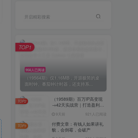
开启精彩搜索
TOP1
956人已阅读
（19564期）仅1.16MB，开源极简的桌
面时钟、番茄钟计时器，还支持系...
（19589期）百万IP高变现
TOP2
→42天实战营｜打造盈利赚
钱一人公司，全平台引流私
9天前
921人已阅读
域转化批量成交积累客户案
例
付费文章：有钱人如果讲礼
TOP3
貌，会倒霉，会破产