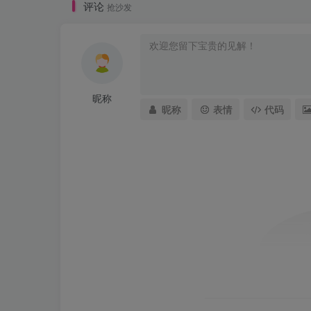
评论
抢沙发
昵称
昵称
表情
代码