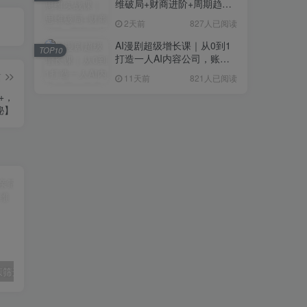
维破局+财商进阶+周期趋势
研判+创业落地+热门赛道深
2天前
827人已阅读
度解析全体系
AI漫剧超级增长课｜从0到1
TOP10
打造一人AI内容公司，账号
运营+漫剧制作+商业变现全
篇
11天前
821人已阅读
流程实战
+，
秘】
付费文章：相亲筛选对象的高效实用策略
外卖浏览全自动掘金项目，全平台覆盖，单窗口一天30+，可批量矩阵做，轻松日入500+【揭秘】