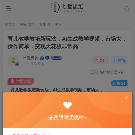
首页
网创项目
冒泡网
正文
育儿教学教培新玩法，AI生成教学视频，市场大，
操作简单，变现天花板非常高
七量思维
关注
私信
11个月前发布
0
161
79
付费资源
已售 24
育儿教学教培新玩法，AI生成教学视频，市场大，操作简单，变现天花板非常高
此内容为付费资源，请付费后查看
8.8
￥
会员限时优惠中~
免费
免费
黄金会员
钻石会员
立即购买