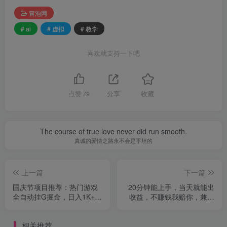
冒泡网
# ai
# 虚拟
# 教学
喜欢就支持一下吧
点赞
79
分享
收藏
The course of true love never did run smooth.
真诚的爱情之路永不会是平坦的
上一篇
下一篇
国庆节项目推荐：热门游戏
20分钟能上手，当天就能出
全自动挂G掘金，日入1K+，
收益，不賺钱我赔你，兼职
长期稳定！
副业的不二之选【揭秘】
相关推荐