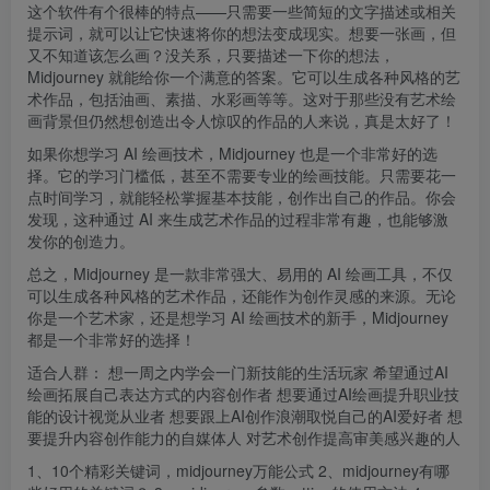
这个软件有个很棒的特点——只需要一些简短的文字描述或相关
提示词，就可以让它快速将你的想法变成现实。想要一张画，但
又不知道该怎么画？没关系，只要描述一下你的想法，
Midjourney 就能给你一个满意的答案。它可以生成各种风格的艺
术作品，包括油画、素描、水彩画等等。这对于那些没有艺术绘
画背景但仍然想创造出令人惊叹的作品的人来说，真是太好了！
如果你想学习 AI 绘画技术，Midjourney 也是一个非常好的选
择。它的学习门槛低，甚至不需要专业的绘画技能。只需要花一
点时间学习，就能轻松掌握基本技能，创作出自己的作品。你会
发现，这种通过 AI 来生成艺术作品的过程非常有趣，也能够激
发你的创造力。
总之，Midjourney 是一款非常强大、易用的 AI 绘画工具，不仅
可以生成各种风格的艺术作品，还能作为创作灵感的来源。无论
你是一个艺术家，还是想学习 AI 绘画技术的新手，Midjourney
都是一个非常好的选择！
适合人群： 想一周之内学会一门新技能的生活玩家 希望通过AI
绘画拓展自己表达方式的内容创作者 想要通过AI绘画提升职业技
能的设计视觉从业者 想要跟上AI创作浪潮取悦自己的AI爱好者 想
要提升内容创作能力的自媒体人 对艺术创作提高审美感兴趣的人
1、10个精彩关键词，
midjourney
万能公式 2、midjourney有哪