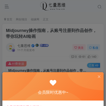
首页
网创项目
福缘网
正文
Midjourney操作指南，从账号注册到作品创作，
带你玩转AI绘画
七量思维
关注
私信
11个月前发布
0
61
140
付费资源
已售 49
Midjourney操作指南，从账号注册到作品创作，带你玩转AI绘画
此内容为付费资源，请付费后查看
8.8
￥
会员限时优惠中~
免费
免费
黄金会员
钻石会员
立即购买