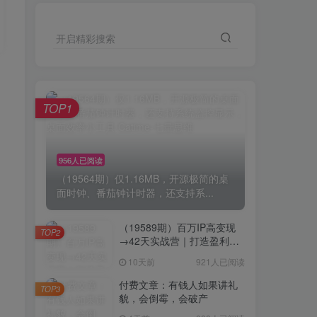
开启精彩搜索
TOP1
956人已阅读
（19564期）仅1.16MB，开源极简的桌
面时钟、番茄钟计时器，还支持系...
（19589期）百万IP高变现
TOP2
→42天实战营｜打造盈利赚
钱一人公司，全平台引流私
10天前
921人已阅读
域转化批量成交积累客户案
例
付费文章：有钱人如果讲礼
TOP3
貌，会倒霉，会破产