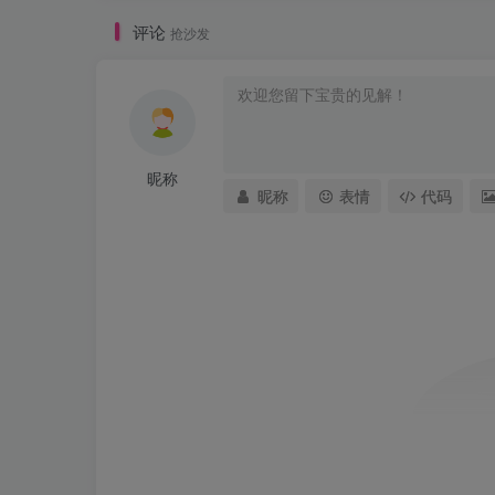
评论
抢沙发
昵称
昵称
表情
代码