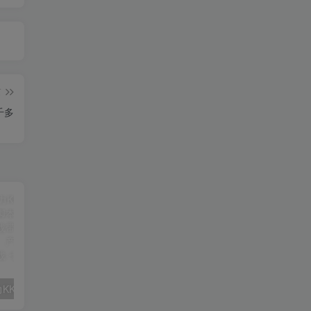
篇
千多
【精】众星引力KK·带货短视频线下课，从短视频脚本到直播间成交，掌握线下实战带货方法，账号定位、爆款脚本、产品口播、直播间成交、线下实战
【精】酒店民宿自媒体获客线上课，从内容种草到订单转化，掌握民宿酒店线上获客方法，账号定位、房源展示、内容选题、种草引流、订单转化