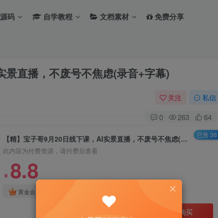
源码
自学教程
文档素材
免费分享
实景直播，不废号不焦虑(录音+字幕)
关注
私信
0
263
64
已售 36
【精】宝子哥9月20日线下课，AI实景直播，不废号不焦虑(录音+字幕)
此内容为付费资源，请付费后查看
8.8
￥
免费
免费
黄金会员
钻石会员
立即购买