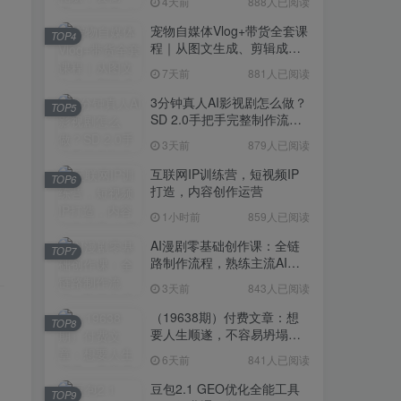
4天前
888人已阅读
宠物自媒体Vlog+带货全套课
TOP4
程｜从图文生成、剪辑成片
到带货变现一站式教学
7天前
881人已阅读
3分钟真人AI影视剧怎么做？
TOP5
SD 2.0手把手完整制作流程
｜Higgsfield 14天SD 2.0/2.5
3天前
879人已阅读
无限生成
互联网IP训练营，短视频IP
TOP6
打造，内容创作运营
1小时前
859人已阅读
AI漫剧零基础创作课：全链
TOP7
路制作流程，熟练主流AI工
具高效产出漫剧成片
3天前
843人已阅读
（19638期）付费文章：想
TOP8
要人生顺遂，不容易坍塌，
要培养这6种爱好
6天前
841人已阅读
豆包2.1 GEO优化全能工具
TOP9