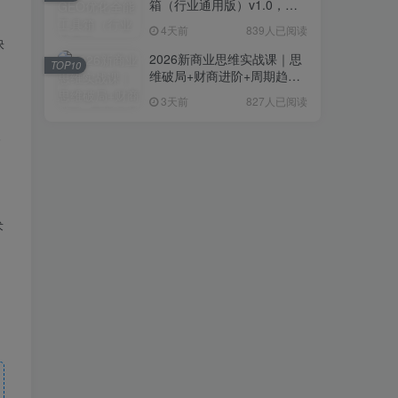
箱（行业通用版）v1.0，会
复制粘贴即可，无需技术背
4天前
839人已阅读
景
快
2026新商业思维实战课｜思
TOP10
维破局+财商进阶+周期趋势
研判+创业落地+热门赛道深
3天前
827人已阅读
度解析全体系
人
术