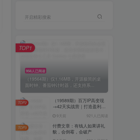
开启精彩搜索
TOP1
956人已阅读
（19564期）仅1.16MB，开源极简的桌
面时钟、番茄钟计时器，还支持系...
（19589期）百万IP高变现
TOP2
→42天实战营｜打造盈利赚
钱一人公司，全平台引流私
9天前
921人已阅读
域转化批量成交积累客户案
例
付费文章：有钱人如果讲礼
TOP3
貌，会倒霉，会破产