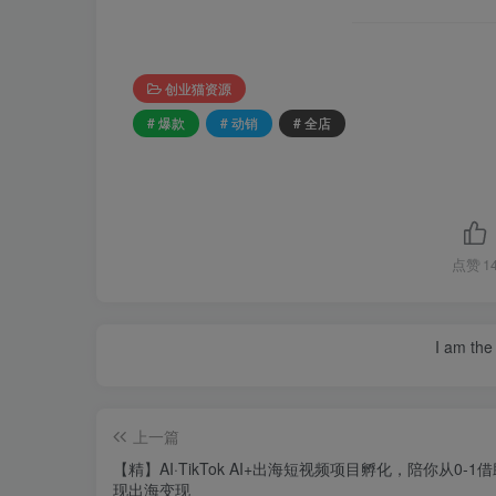
创业猫资源
# 爆款
# 动销
# 全店
点赞
1
I am the 
上一篇
【精】AI·TikTok AI+出海短视频项目孵化，陪你从0-1借
现出海变现