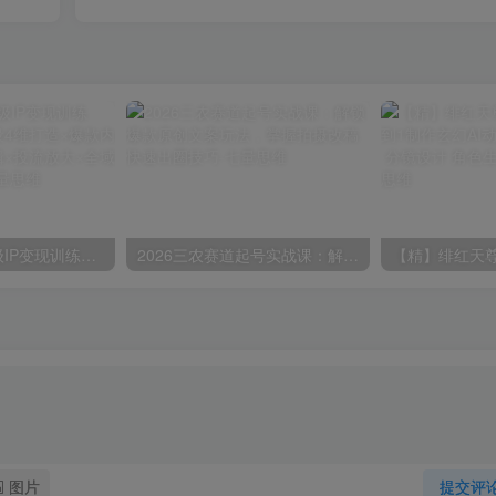
（19692期）超级IP变现训练营：认知破局×人设4维打造×爆款内容三要素×拍摄剪辑×投流放大×全域变现×矩阵复制
2026三农赛道起号实战课：解锁爆款原创文案玩法，掌握拍摄改稿快速出圈技巧
图片
提交评