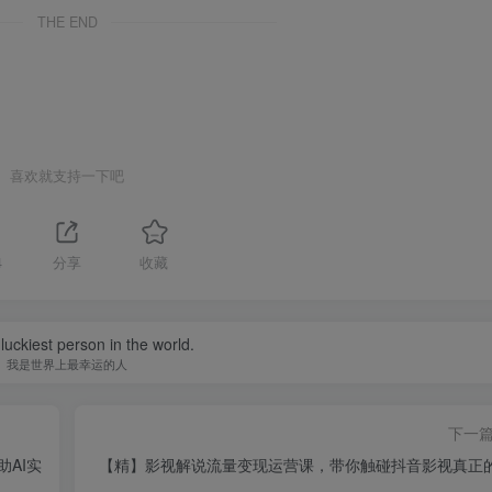
THE END
喜欢就支持一下吧
4
分享
收藏
luckiest person in the world.
我是世界上最幸运的人
下一
助AI实
【精】影视解说流量变现运营课，带你触碰抖音影视真正