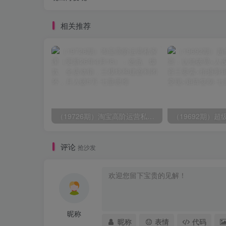
相关推荐
（19726期）淘宝高阶运营私家课（更新26年4月18）：选品、爆款、全店动销，三模块构建盈利闭环，月入破5万
评论
抢沙发
昵称
昵称
表情
代码