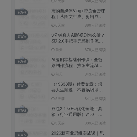
3天前
888人已阅读
宠物自媒体Vlog+带货全套课
TOP4
程｜从图文生成、剪辑成片
到带货变现一站式教学
6天前
880人已阅读
3分钟真人AI影视剧怎么做？
TOP5
SD 2.0手把手完整制作流程
｜Higgsfield 14天SD 2.0/2.5
前天
879人已阅读
无限生成
AI漫剧零基础创作课：全链
TOP6
路制作流程，熟练主流AI工
具高效产出漫剧成片
前天
843人已阅读
（19638期）付费文章：想
TOP7
要人生顺遂，不容易坍塌，
要培养这6种爱好
5天前
841人已阅读
豆包2.1 GEO优化全能工具
TOP8
箱（行业通用版）v1.0，会
复制粘贴即可，无需技术背
3天前
839人已阅读
景
2026新商业思维实战课｜思
TOP9