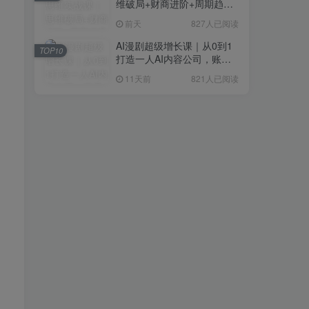
维破局+财商进阶+周期趋势
研判+创业落地+热门赛道深
前天
827人已阅读
度解析全体系
AI漫剧超级增长课｜从0到1
TOP10
打造一人AI内容公司，账号
运营+漫剧制作+商业变现全
11天前
821人已阅读
流程实战