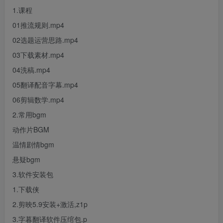
1.课程
01推流规则.mp4
02选题运营思路.mp4
03下载素材.mp4
04洗稿.mp4
05翻译配音字幕.mp4
06剪辑数学.mp4
2.常用
bgm
动作片BGM
温情剧情bgm
悬疑bgm
3.软件安装包
1.下载侠
2.剪映5.9安装+激活,z1p
3.字暮翻译软件压绾包.p