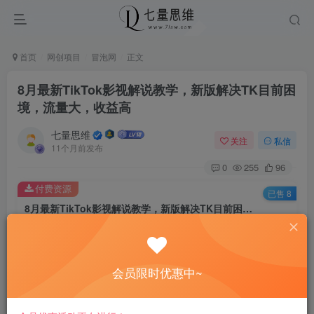
首页
网创项目
冒泡网
正文
8月最新TikTok影视解说教学，新版解决TK目前困
境，流量大，收益高
七量思维
关注
私信
11个月前发布
0
255
96
付费资源
已售 8
8月最新TikTok影视解说教学，新版解决TK目前困境，流量大，收益高
此内容为付费资源，请付费后查看
8.8
￥
会员限时优惠中~
免费
免费
黄金会员
钻石会员
立即购买