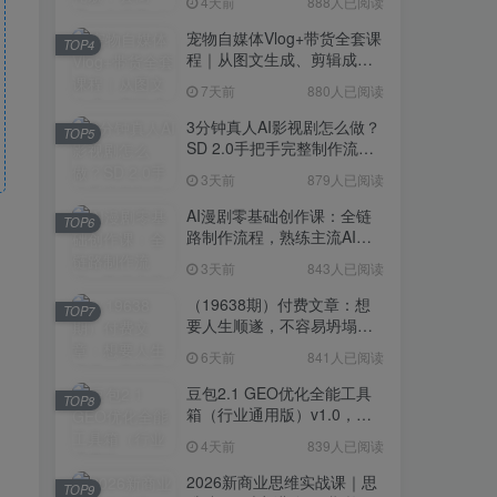
4天前
888人已阅读
宠物自媒体Vlog+带货全套课
TOP4
程｜从图文生成、剪辑成片
到带货变现一站式教学
7天前
880人已阅读
3分钟真人AI影视剧怎么做？
TOP5
SD 2.0手把手完整制作流程
｜Higgsfield 14天SD 2.0/2.5
3天前
879人已阅读
无限生成
AI漫剧零基础创作课：全链
TOP6
路制作流程，熟练主流AI工
具高效产出漫剧成片
3天前
843人已阅读
（19638期）付费文章：想
TOP7
要人生顺遂，不容易坍塌，
要培养这6种爱好
6天前
841人已阅读
豆包2.1 GEO优化全能工具
TOP8
箱（行业通用版）v1.0，会
复制粘贴即可，无需技术背
4天前
839人已阅读
景
2026新商业思维实战课｜思
TOP9