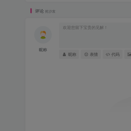
评论
抢沙发
昵称
昵称
表情
代码