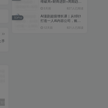
维破局+财商进阶+周期趋势
研判+创业落地+热门赛道深
3天前
827人已阅读
度解析全体系
AI漫剧超级增长课｜从0到1
TOP10
打造一人AI内容公司，账号
运营+漫剧制作+商业变现全
12天前
821人已阅读
流程实战
篇
上手
（19755期）AI智能广告挂机，躺赚新模式 设备托管运行，解放双手持续变现
（19754期）付费文章：为什么成功人士的精力都很旺盛？