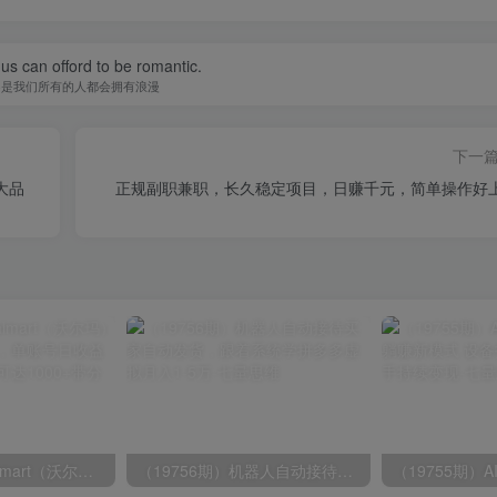
f us can offord to be romantic.
不是我们所有的人都会拥有浪漫
下一
大品
正规副职兼职，长久稳定项目，日赚千元，简单操作好
（19757期）Walmart（沃尔玛）超市浏览标注项目，单账号日收益20+ 单电脑日收益可达1000+带分佣机制
（19756期）机器人自动接待买家自动发货，跟着系统学拼多多虚拟月入1-5万