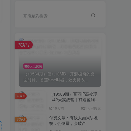
开启精彩搜索
TOP1
956人已阅读
（19564期）仅1.16MB，开源极简的桌
面时钟、番茄钟计时器，还支持系...
（19589期）百万IP高变现
TOP2
→42天实战营｜打造盈利赚
钱一人公司，全平台引流私
10天前
921人已阅读
域转化批量成交积累客户案
例
付费文章：有钱人如果讲礼
TOP3
貌，会倒霉，会破产