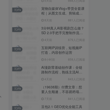
5天前
888人已阅读
宠物自媒体Vlog+带货全套课
TOP4
程｜从图文生成、剪辑成片
到带货变现一站式教学
8天前
881人已阅读
3分钟真人AI影视剧怎么做？
TOP5
SD 2.0手把手完整制作流程
｜Higgsfield 14天SD 2.0/2.5
4天前
879人已阅读
无限生成
互联网IP训练营，短视频IP
TOP6
打造，内容创作运营
8小时前
859人已阅读
AI漫剧零基础创作课：全链
TOP7
路制作流程，熟练主流AI工
具高效产出漫剧成片
4天前
843人已阅读
（19638期）付费文章：想
TOP8
要人生顺遂，不容易坍塌，
要培养这6种爱好
小
7天前
841人已阅读
豆包2.1 GEO优化全能工具
TOP9