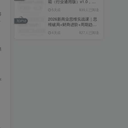
箱（行业通用版）v1.0，会
复制粘贴即可，无需技术背
5天前
839人已阅读
景
搭
2026新商业思维实战课｜思
像
TOP10
维破局+财商进阶+周期趋势
研判+创业落地+热门赛道深
4天前
827人已阅读
度解析全体系
课
头