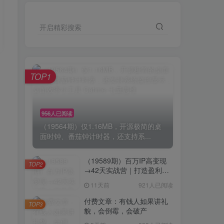
开启精彩搜索
TOP1
956人已阅读
（19564期）仅1.16MB，开源极简的桌
面时钟、番茄钟计时器，还支持系...
（19589期）百万IP高变现
TOP2
→42天实战营｜打造盈利赚
钱一人公司，全平台引流私
11天前
921人已阅读
域转化批量成交积累客户案
例
付费文章：有钱人如果讲礼
TOP3
貌，会倒霉，会破产