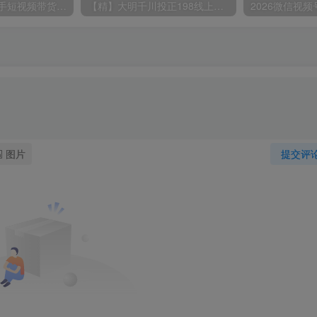
【精】阿宝烨·快手短视频带货课，短视频拍摄、爆款选品、直播带货
【精】大明千川投正198线上课，短视频投放实战，从入门到精准放量
图片
提交评