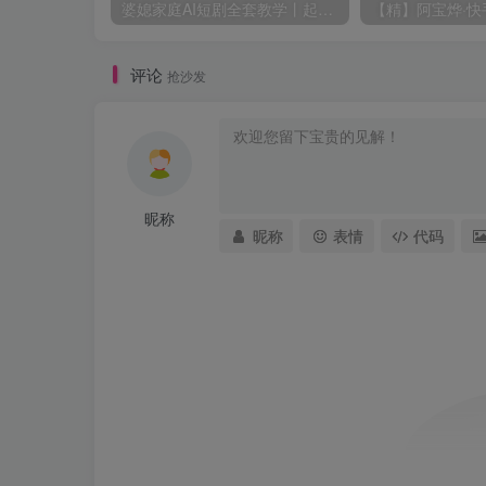
婆媳家庭AI短剧全套教学丨起号快，热门吸引女性粉丝，商单广告、橱窗带货、收徒裂变、伙伴分成等
评论
抢沙发
昵称
昵称
表情
代码