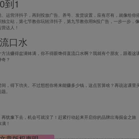
0到1
站、运营洋抖子，再到投放广告、养号、发货设置，应有尽有，就像给你
独立站，第七节教你玩转洋抖子，第九节教你用tk投广告，一步一步，
运营达人！
流口水
个方法赚得盆满钵满，你不得眼馋得直流口水啊？我就有个朋友，跟着这
神奇？
时间，得下功夫。不过想想你将来能赚多少钱，这点苦算啥？再说这课里
问题。
！再犹豫下去，机会可就没了！赶紧行动起来开启你的品牌出海掘金之旅
钵满！
文章版权声明