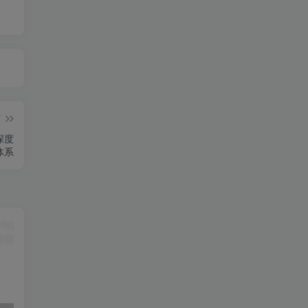
篇
深度
体系