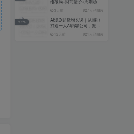
维破局+财商进阶+周期趋势
研判+创业落地+热门赛道深
3天前
827人已阅读
度解析全体系
AI漫剧超级增长课｜从0到1
TOP10
打造一人AI内容公司，账号
运营+漫剧制作+商业变现全
12天前
821人已阅读
流程实战