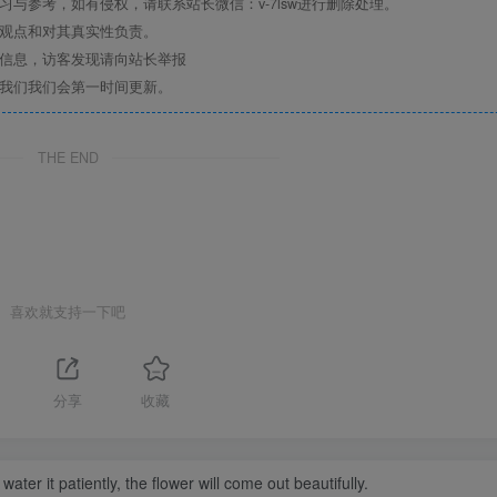
与参考，如有侵权，请联系站长微信：v-7lsw进行删除处理。
其观点和对其真实性负责。
关信息，访客发现请向站长举报
系我们我们会第一时间更新。
THE END
喜欢就支持一下吧
1
分享
收藏
water it patiently, the flower will come out beautifully.