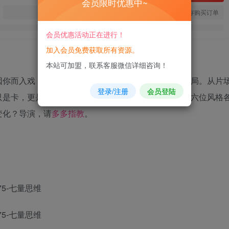
会员限时优惠中~
您当前未登录！建议登陆后购买，可保存购买订单
会员优惠活动正在进行！
加入会员免费获取所有资源。
本站可加盟，联系客服微信详细咨询！
因你而入戏，作为
导演
身份的你，每个抉择都在改写结局。从片
登录/注册
会员登陆
只是卡，更是爱情的幕启与幕落。」最真实的恋爱感，六位风格
变化？导演，请
多多指教
。