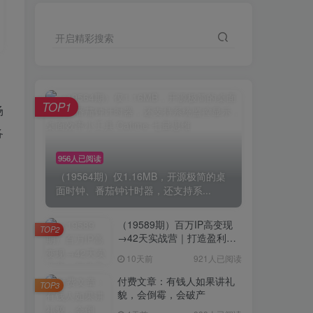
开启精彩搜索
TOP1
场
各
956人已阅读
（19564期）仅1.16MB，开源极简的桌
面时钟、番茄钟计时器，还支持系...
（19589期）百万IP高变现
TOP2
→42天实战营｜打造盈利赚
钱一人公司，全平台引流私
10天前
921人已阅读
域转化批量成交积累客户案
例
付费文章：有钱人如果讲礼
TOP3
貌，会倒霉，会破产