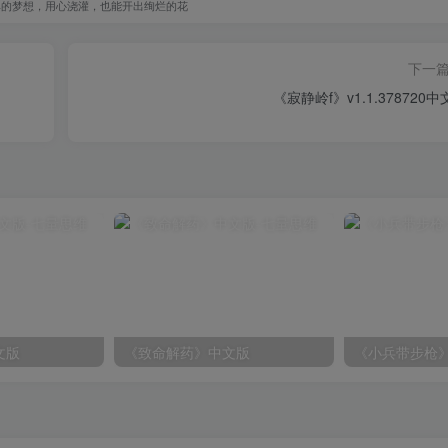
单的梦想，用心浇灌，也能开出绚烂的花
下一
《寂静岭f》v1.1.378720
文版
《致命解药》中文版
《小兵带步枪