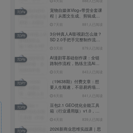
4天前
888人已阅读
宠物自媒体Vlog+带货全套课
TOP4
程｜从图文生成、剪辑成片
到带货变现一站式教学
7天前
881人已阅读
3分钟真人AI影视剧怎么做？
TOP5
SD 2.0手把手完整制作流程
｜Higgsfield 14天SD 2.0/2.5
3天前
879人已阅读
无限生成
AI漫剧零基础创作课：全链
TOP6
路制作流程，熟练主流AI工
具高效产出漫剧成片
3天前
843人已阅读
（19638期）付费文章：想
TOP7
要人生顺遂，不容易坍塌，
要培养这6种爱好
6天前
841人已阅读
豆包2.1 GEO优化全能工具
TOP8
箱（行业通用版）v1.0，会
复制粘贴即可，无需技术背
4天前
839人已阅读
景
2026新商业思维实战课｜思
TOP9