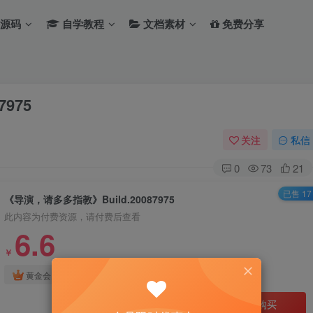
源码
自学教程
文档素材
免费分享
975
关注
私信
0
73
21
已售 17
《导演，请多多指教》Build.20087975
此内容为付费资源，请付费后查看
6.6
￥
免费
免费
黄金会员
钻石会员
立即购买