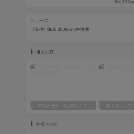
即使是最简
上一篇
《弧种》Build.20038576中文版
相关推荐
《加勒比传奇：海盗时代》中文版
《极限国度》中
评论
抢沙发