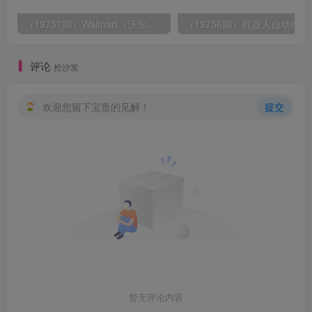
（19757期）Walmart（沃尔玛）超市浏览标注项目，单账号日收益20+ 单电脑日收益可达1000+带分佣机制
（19756期）
评论
抢沙发
欢迎您留下宝贵的见解！
提交
暂无评论内容