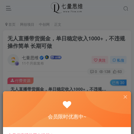
首页
网创项目
中创网
正文
无人直播带货掘金，单日稳定收入1000+，不违规
操作简单 长期可做
七量思维
关注
私信
11个月前发布
0
138
63
付费资源
已售 30
无人直播带货掘金，单日稳定收入1000+，不违规操作简单 长期可做
此内容为付费资源，请付费后查看
8.8
￥
会员限时优惠中~
免费
免费
黄金会员
钻石会员
立即购买