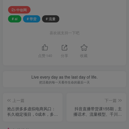
中创网
# ai
# 带货
# 流量
喜欢就支持一下吧
点赞
140
分享
收藏
Live every day as the last day of life.
把活着的每一天看作生命的最后一天
上一篇
下一篇
抢占拼多多虚拟电商风口：
抖音直播带货课155期，主
长久稳定项目，0成本，多店
播话术、流量模型、千川投
运营轻松月入3W+
放，掌握GMV提升300%