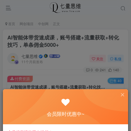
首页
网创项目
中创网
正文
AI智能体带货速成课，账号搭建+流量获取+转化
技巧，单条佣金5000+
七量思维
关注
私信
11个月前发布
0
241
140
付费资源
已售 40
AI智能体带货速成课，账号搭建+流量获取+转化技巧，单条佣金5000+
此内容为付费资源，请付费后查看
8.8
￥
会员限时优惠中~
免费
免费
黄金会员
钻石会员
立即购买