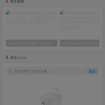
相关推荐
AI动画漫剧制作教程，从选题构思、分镜文案、AI绘图配音到剪映成片的完整创作流
LibTV AI短剧
评论
抢沙发
欢迎您留下宝贵的见解！
提交