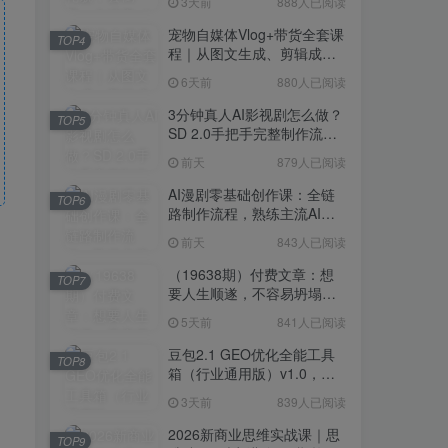
3天前
888人已阅读
宠物自媒体Vlog+带货全套课
TOP4
程｜从图文生成、剪辑成片
到带货变现一站式教学
6天前
880人已阅读
3分钟真人AI影视剧怎么做？
TOP5
SD 2.0手把手完整制作流程
｜Higgsfield 14天SD 2.0/2.5
前天
879人已阅读
无限生成
AI漫剧零基础创作课：全链
TOP6
路制作流程，熟练主流AI工
具高效产出漫剧成片
前天
843人已阅读
（19638期）付费文章：想
TOP7
要人生顺遂，不容易坍塌，
要培养这6种爱好
5天前
841人已阅读
豆包2.1 GEO优化全能工具
TOP8
箱（行业通用版）v1.0，会
复制粘贴即可，无需技术背
3天前
839人已阅读
景
2026新商业思维实战课｜思
TOP9