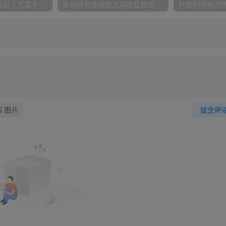
全自动运行賺钱项目，无需手动操作，稳定运行长期可做，新手副业首选【揭秘】
最新抖音漫画图文高收益赛道，10分钟制作一个作品，稳拿创作者伙伴计划收益
图片
提交评