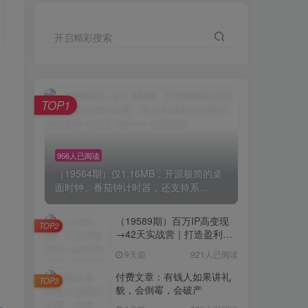
开启精彩搜索
TOP1
956人已阅读
（19564期）仅1.16MB，开源极简的桌
面时钟、番茄钟计时器，还支持系...
（19589期）百万IP高变现
TOP2
→42天实战营｜打造盈利赚
钱一人公司，全平台引流私
9天前
921人已阅读
域转化批量成交积累客户案
例
付费文章：有钱人如果讲礼
TOP3
貌，会倒霉，会破产