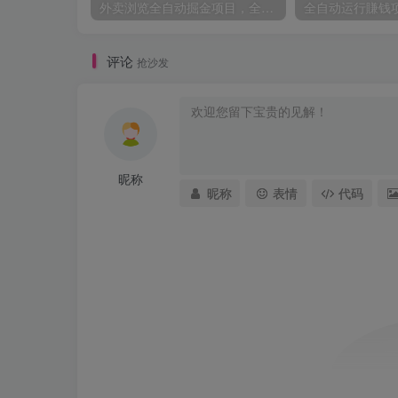
外卖浏览全自动掘金项目，全平台覆盖，单窗口一天30+，可批量矩阵做，轻松日入500+【揭秘】
评论
抢沙发
昵称
昵称
表情
代码