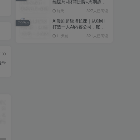
维破局+财商进阶+周期趋势
研判+创业落地+热门赛道深
前天
827人已阅读
度解析全体系
AI漫剧超级增长课｜从0到1
TOP10
打造一人AI内容公司，账号
运营+漫剧制作+商业变现全
11天前
821人已阅读
流程实战
篇
教学