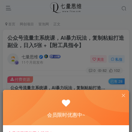
首页
网创项目
冒泡网
正文
公众号流量主系统课，AI暴力玩法，复制粘贴打造
副业，日入5张 +【附工具指令】
七量思维
关注
私信
11个月前发布
0
82
102
付费资源
已售 28
公众号流量主系统课，AI暴力玩法，复制粘贴打造副业，日入5张 +【附工具指令】
此内容为付费资源，请付费后查看
8.8
￥
会员限时优惠中~
免费
免费
黄金会员
钻石会员
立即购买