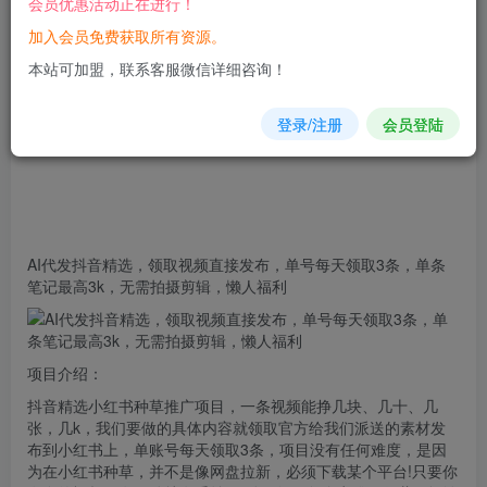
会员优惠活动正在进行！
立即购买
加入会员免费获取所有资源。
您当前未登录！建议登陆后购买，可保存购买订单
本站可加盟，联系客服微信详细咨询！
登录/注册
会员登陆
AI代发抖音精选，
领取
视频直接发布，单号每天领取3条，
单条
笔记最高3
k
，无需拍摄剪辑，懒人福利
项目介绍：
抖音精选小红书种草推广项目，一条视频能挣几块、几十、几
张，几k，我们要做的具体内容就领取官方给我们派送的素材发
布到小红书上，单账号每天领取3条，项目没有任何难度，是因
为在小红书种草，并不是像网盘拉新，必须下载某个平台!只要你