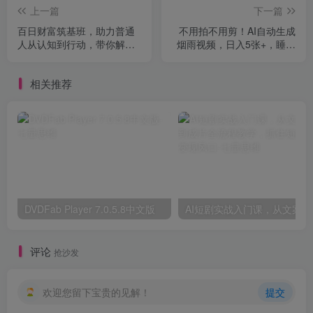
上一篇
下一篇
百日财富筑基班，助力普通
不用拍不用剪！AI自动生成
人从认知到行动，带你解锁
烟雨视频，日入5张+，睡后
顶级财富密码
收入
相关推荐
DVDFab Player 7.0.5.8中文版
AI短剧
评论
抢沙发
欢迎您留下宝贵的见解！
提交