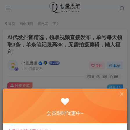
首页
网创项目
冒泡网
正文
AI代发抖音精选，领取视频直接发布，单号每天领
取3条，单条笔记最高3k，无需拍摄剪辑，懒人福
利
七量思维
关注
私信
11个月前发布
0
109
88
付费资源
已售 16
AI代发抖音精选，领取视频直接发布，单号每天领取3条，单条笔记最高3k，无需拍摄剪辑，懒人福利
此内容为付费资源，请付费后查看
8.8
会员限时优惠中~
￥
免费
免费
黄金会员
钻石会员