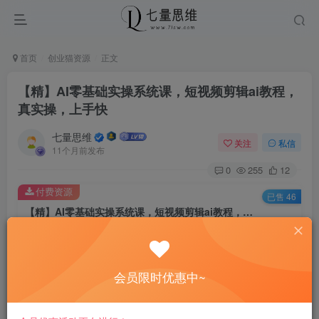
首页
创业猫资源
正文
【精】AI零基础实操系统课，短视频剪辑ai教程，
真实操，上手快
七量思维
关注
私信
11个月前发布
0
255
12
付费资源
已售 46
【精】AI零基础实操系统课，短视频剪辑ai教程，真实操，上手快
此内容为付费资源，请付费后查看
8.8
￥
会员限时优惠中~
免费
免费
黄金会员
钻石会员
立即购买