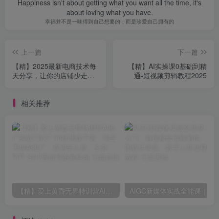
Happiness isn't about getting what you want all the time, it's
about loving what you have.
幸福并不是一味得到自己想要的，而是珍爱自己拥有的
上一篇
下一篇
【精】2025最新电商技术每
【精】AI实操课0基础到精
天分享，让你的店铺少走弯
通-短视频剪辑教程2025
路，越做越好(更新8月)
相关推荐
【精】爱上黄昏无界特训营AI推广实战7月27-30杭州线下课，淘宝天猫AI推广、直通车人群、全套PPT SOP思维导图资料包
AIGC新媒体实战全能课｜AI工具入门、短视频全流程制作、主流绘图软件