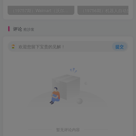
（19757期）Walmart（沃尔玛）超市浏览标注项目，单账号日收益20+ 单电脑日收益可达1000+带分佣机制
（19756期）
评论
抢沙发
欢迎您留下宝贵的见解！
提交
暂无评论内容