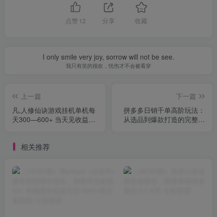
点赞
12
分享
收藏
I only smile very joy, sorrow will not be see.
我只有笑的很欢，忧伤才不会被看穿
上一篇
下一篇
凡,人修仙诀游戏挂机单机每
拼多多日销千单高阶玩法：
天300—600+ 当天见收益随
从选品到爆款打造的完整运
时在线变现 …
营链路(8月更新
相关推荐