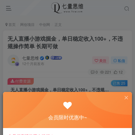
首页
网创项目
中创网
正文
无人直播小游戏掘金，单日稳定收入100+，不违
规操作简单 长期可做
七量思维
关注
私信
12个月前发布
0
221
12
付费资源
已售 25
无人直播小游戏掘金，单日稳定收入100+，不违规操作简单 长期可做
此内容为付费资源，请付费后查看
8.8
￥
会员限时优惠中~
免费
免费
黄金会员
钻石会员
立即购买