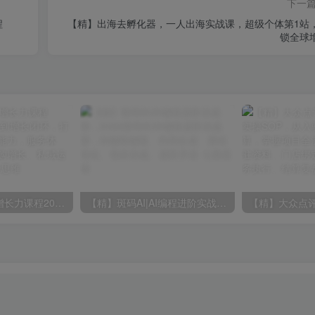
下一
程
【精】出海去孵化器，一人出海实战课，​超级个体第1站
锁全球
【精】老纪服务增长力课程2026，从服务体系到增长闭环，打造高复购商业服务能力，服务体验、客户留存、复购增长、私域运营、闭环复盘
【精】斑码AI|AI编程进阶实战营，2026斑码AI|AI编程进阶实战营，AI辅助编程、代码生成、调试优化、项目实战、进阶开发