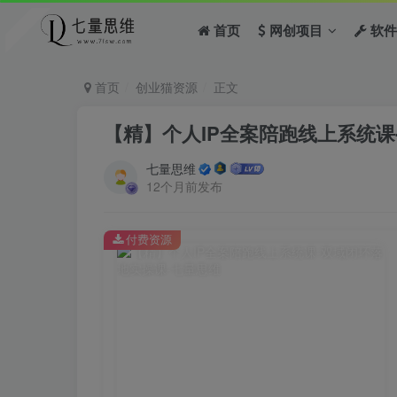
首页
网创项目
软件
首页
创业猫资源
正文
【精】个人IP全案陪跑线上系统课
七量思维
12个月前发布
付费资源