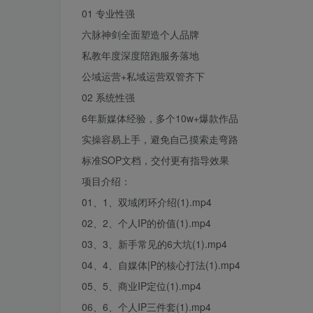
01 专业性强
六脉神剑全面塑造个人品牌
私教年度深度陪跑服务落地
公域运营+私域运营双管齐下
02 系统性强
6年新媒体经验，多个10w+爆款作品
实操容易上手，避免自己摸索走弯路
标准SOP文档，交付更有指导效果
项目介绍：
01、1、双域闭环介绍(1).
mp
4
02、2、个人IP的价值(1).mp4
03、3、新手常见的6大坑(1).mp4
04、4、自媒体|P的核心打法(1).mp4
05、5、商业IP定位(1).mp4
06、6、个人IP三件套(1).mp4