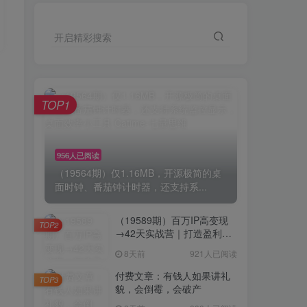
开启精彩搜索
TOP1
956人已阅读
（19564期）仅1.16MB，开源极简的桌
面时钟、番茄钟计时器，还支持系...
（19589期）百万IP高变现
TOP2
→42天实战营｜打造盈利赚
钱一人公司，全平台引流私
8天前
921人已阅读
域转化批量成交积累客户案
例
付费文章：有钱人如果讲礼
TOP3
貌，会倒霉，会破产