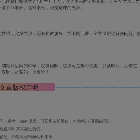
在已经是自媒体大V了粉丝几十万，收入更是翻了好多倍。还有个学员，之
业绩节节攀升。这些案例，都是这课的见证。
统性强，实操性强，还有私教服务，线下闭门课，全方位帮你解决问题。
！别等到后悔的时候，哎呀妈呀，这课可是限时优惠，抓紧时间，别错过
！哎呀，赶紧的，报名吧！
文章版权声明
与参考，如有侵权，请联系站长微信：v-7lsw进行删除处理。
其观点和对其真实性负责。
关信息，访客发现请向站长举报