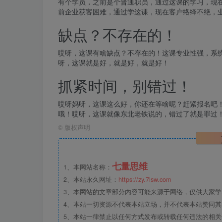
有个学员，之前是个普通职员，通过这课的学习，现
前企业获客困难，通过学这课，现在客户络绎不绝，
缺点？不存在的！
哎呀，这课有啥缺点？不存在的！这课专业性强，系
呀，这课就是好，就是好，就是好！
抓紧时间，别错过！
哎呀妈呀，这课这么好，你还在等啥呢？赶紧报名吧
哦！哎呀，这课就像东北老铁说的，错过了就是罪过
©
版权声明
七量思维
1、本网站名称：
2、本站永久网址：
https://zy.7lsw.com
3、本网站的文章部分内容可能来源于网络，仅供大家学习
4、本站一切资源不代表本站立场，并不代表本站赞同
5、本站一律禁止以任何方式发布或转载任何违法的相