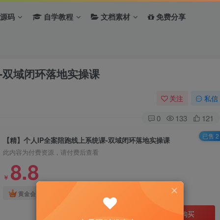
源码
自学教程
文档素材
免费分享
-双域闭环落地实操课
关注
私信
0
133
121
已售 2
【精】个人IP全案陪跑线上系统课-双域闭环落地实操课
此内容为付费资源，请付费后查看
8.8
￥
免费
免费
黄金会员
钻石会员
立即购买