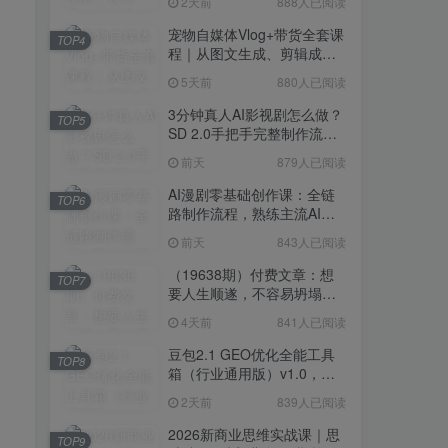
2天前
888人已阅读
宠物自媒体Vlog+带货全套课
TOP4
程｜从图文生成、剪辑成片
到带货变现一站式教学
5天前
880人已阅读
3分钟真人AI影视剧怎么做？
TOP5
SD 2.0手把手完整制作流程
｜Higgsfield 14天SD 2.0/2.5
前天
879人已阅读
无限生成
AI漫剧零基础创作课：全链
TOP6
路制作流程，熟练主流AI工
具高效产出漫剧成片
前天
843人已阅读
（19638期）付费文章：想
TOP7
要人生顺遂，不容易坍塌，
要培养这6种爱好
4天前
841人已阅读
豆包2.1 GEO优化全能工具
TOP8
箱（行业通用版）v1.0，会
复制粘贴即可，无需技术背
2天前
839人已阅读
景
2026新商业思维实战课｜思
TOP9