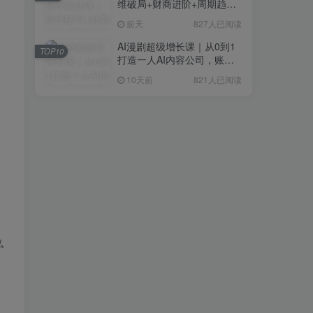
维破局+财商进阶+周期趋势
研判+创业落地+热门赛道深
前天
827人已阅读
度解析全体系
AI漫剧超级增长课｜从0到1
TOP10
打造一人AI内容公司，账号
运营+漫剧制作+商业变现全
10天前
821人已阅读
流程实战
私