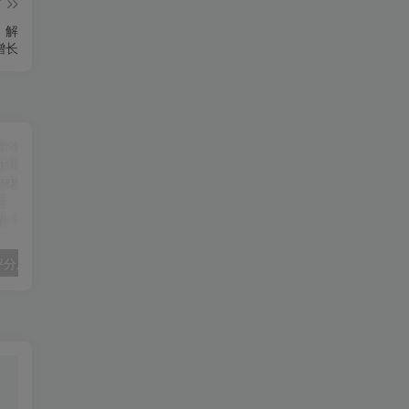
篇
，解
增长
【精】大众点评分成项目第一期实操SOP，从入驻申请到分佣结算，掌握项目全流程操作标准，入驻资料、门店绑定、分成规则、任务执行、结算复盘
淘宝私家班，有无货源选品策略，高成功率爆款全流程打法，全店动销与淘短+付费引流（更新2026年08月05日）