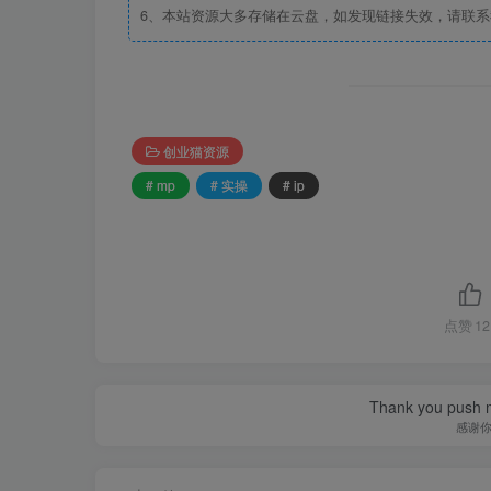
6、本站资源大多存储在云盘，如发现链接失效，请联
创业猫资源
# mp
# 实操
# ip
点赞
12
Thank you push me
感谢