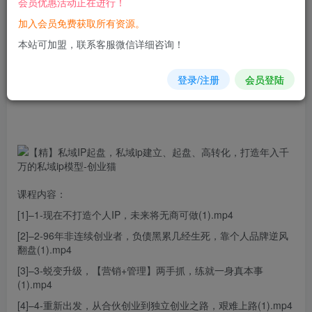
会员优惠活动正在进行！
加入会员免费获取所有资源。
您当前未登录！建议登陆后购买，可保存购买订单
本站可加盟，联系客服微信详细咨询！
登录/注册
会员登陆
课程内容：
[1]–1-现在不打造
个人
IP，未来将无商可做(1).
mp
4
[2]–2-96年非连续创业者，负债黑累几经生死，靠个人品牌逆风
翻盘(1).mp4
[3]–3-蜕变升级，【营销+管理】两手抓，练就一身真本事
(1).mp4
[4]–4-重新出发，从合伙创业到独立创业之路，艰难上路(1).mp4