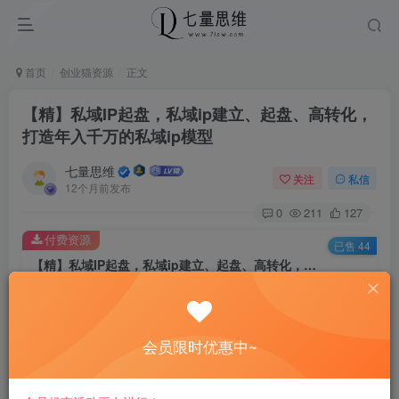
首页
创业猫资源
正文
【精】私域IP起盘，私域ip建立、起盘、高转化，
打造年入千万的私域ip模型
七量思维
关注
私信
12个月前发布
0
211
127
付费资源
已售 44
【精】私域IP起盘，私域ip建立、起盘、高转化，打造年入千万的私域ip模型
此内容为付费资源，请付费后查看
8.8
￥
会员限时优惠中~
免费
免费
黄金会员
钻石会员
立即购买