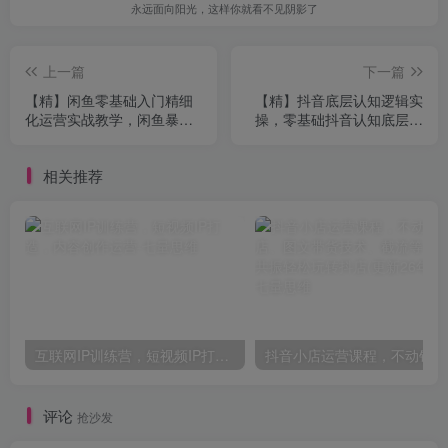
永远面向阳光，这样你就看不见阴影了
上一篇
下一篇
【精】闲鱼零基础入门精细
【精】抖音底层认知逻辑实
化运营实战教学，闲鱼暴力
操，零基础抖音认知底层课
玩法带你成功变现
程
相关推荐
互联网IP训练营，短视频IP打造，内容创作运营
抖音小
评论
抢沙发