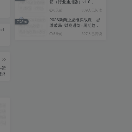
箱（行业通用版）v1.0，会
复制粘贴即可，无需技术背
6天前
839人已阅读
景
2026新商业思维实战课｜思
TOP10
维破局+财商进阶+周期趋势
and
研判+创业落地+热门赛道深
5天前
827人已阅读
度解析全体系
篇
-运
链路