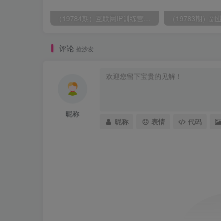
（19784期）互联网IP训练营短视频打造课；先忘掉错误认知，解析百亿曝光真相，重新树立内容创作方向感与收入模型认知
评论
抢沙发
昵称
昵称
表情
代码