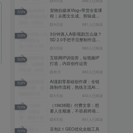
6天前
888人已阅读
宠物自媒体Vlog+带货全套课
TOP4
程｜从图文生成、剪辑成片
到带货变现一站式教学
9天前
881人已阅读
3分钟真人AI影视剧怎么做？
TOP5
SD 2.0手把手完整制作流程
｜Higgsfield 14天SD 2.0/2.5
5天前
880人已阅读
无限生成
互联网IP训练营，短视频IP
TOP6
打造，内容创作运营
昨天
860人已阅读
AI漫剧零基础创作课：全链
TOP7
路制作流程，熟练主流AI工
具高效产出漫剧成片
5天前
843人已阅读
（19638期）付费文章：想
TOP8
要人生顺遂，不容易坍塌，
要培养这6种爱好
8天前
841人已阅读
豆包2.1 GEO优化全能工具
TOP9