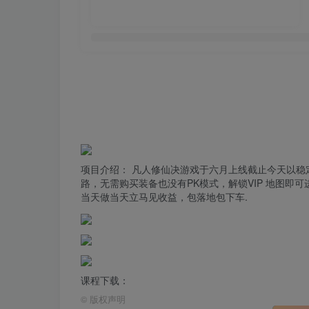
项目介绍： 凡人
修仙
决游戏于六月上线截止今天以稳
路，无需购买装备也没有PK模式，解锁VIP 地图
当天
做当天立马见收益，包落地包下车.
课程下载：
©
版权声明