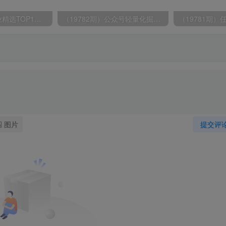
（19783期）副业精选TOP1，全流程托管，24小时见收益，单号轻松日入500+
（19782期）公众号轻量化掘金项目，两分钟极简操作日稳收益 100-200+
图片
提交评