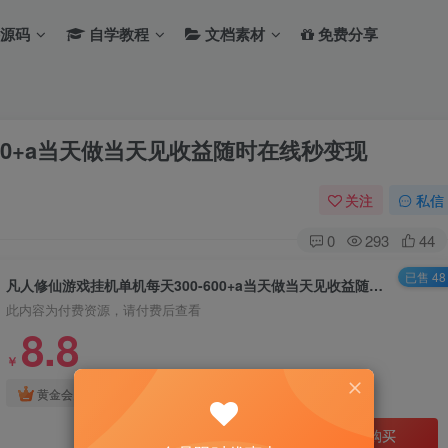
源码
自学教程
文档素材
免费分享
00+a当天做当天见收益随时在线秒变现
关注
私信
0
293
44
已售 48
凡人修仙游戏挂机单机每天300-600+a当天做当天见收益随时在线秒变现
此内容为付费资源，请付费后查看
8.8
￥
免费
免费
黄金会员
钻石会员
立即购买