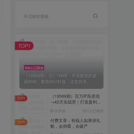
开启精彩搜索
TOP1
956人已阅读
（19564期）仅1.16MB，开源极简的桌
面时钟、番茄钟计时器，还支持系...
（19589期）百万IP高变现
TOP2
→42天实战营｜打造盈利赚
钱一人公司，全平台引流私
12天前
921人已阅读
域转化批量成交积累客户案
例
付费文章：有钱人如果讲礼
TOP3
貌，会倒霉，会破产