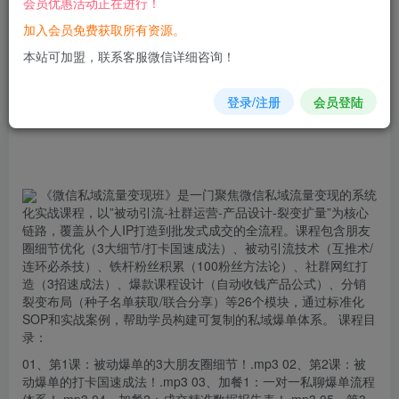
会员优惠活动正在进行！
加入会员免费获取所有资源。
您当前未登录！建议登陆后购买，可保存购买订单
本站可加盟，联系客服微信详细咨询！
登录/注册
会员登陆
《微信
私域
流量变现班》是一门聚焦微信私域流量变现的系统
化实战课程，以”被动引流-社群运营-产品设计-裂变扩量”为核心
链路，覆盖从个人IP打造到批发式成交的全流程。课程包含
朋友
圈
细节优化（3大细节/打卡国速成法）、被动引流技术（互推术/
连环必杀技）、铁杆粉丝积累（100粉丝方法论）、社群网红打
造（3招速成法）、爆款课程设计（自动收钱产品公式）、分销
裂变布局（种子名单获取/联合分享）等26个模块，通过标准化
SOP和实战案例，帮助学员构建可复制的私域
爆单
体系。 课程目
录：
01、第1课：被动爆单的3大朋友圈细节！.mp3 02、第2课：被
动爆单的打卡国速成法！.mp3 03、加餐1：一对一私聊爆单流程