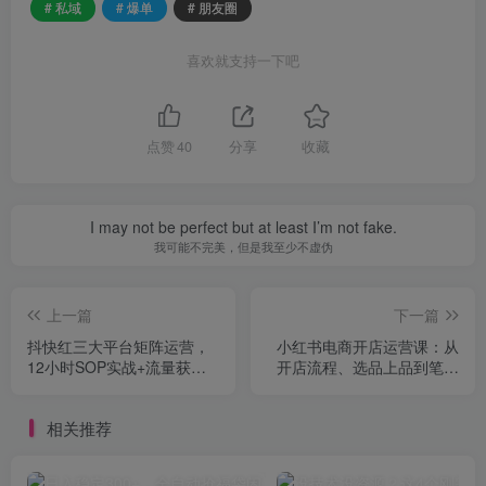
# 私域
# 爆单
# 朋友圈
喜欢就支持一下吧
点赞
40
分享
收藏
I may not be perfect but at least I’m not fake.
我可能不完美，但是我至少不虚伪
上一篇
下一篇
抖快红三大平台矩阵运营，
小红书电商开店运营课：从
12小时SOP实战+流量获取-
开店流程、选品上品到笔记
风控-扩量，月引10000+线
爆流与流量逻辑
索
相关推荐