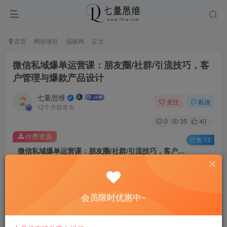
首页
网创项目
福缘网
正文
微信私域爆单运营课：朋友圈/社群/引流技巧，客
户管理与爆款产品设计
七量思维
关注
私信
12个月前发布
0
35
40
付费资源
已售 13
微信私域爆单运营课：朋友圈/社群/引流技巧，客户管理与爆款产品设计
此内容为付费资源，请付费后查看
8.8
￥
会员限时优惠中~
免费
免费
黄金会员
钻石会员
立即购买