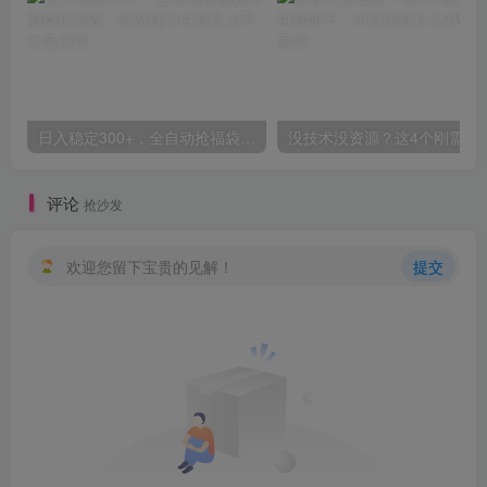
日入稳定300+，全自动抢福袋闲暇稳定创收，零基础小白轻松上手
没技术没资源？这4个刚需赛道
评论
抢沙发
欢迎您留下宝贵的见解！
提交