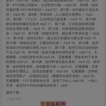
体系！.mp3 04、加餐2：成交精准数据报告表！.mp3 05、第3
课：5个自我介绍版本，让你秒变大咖！.mp3 06、第6课：如何
快速积累100个铁杆粉丝！.mp3 07、第7课：连环被动引流必杀
技！.mp3 08、第8课：简单3招，人人都是社群网红！.mp3
09、第9课：1个公式，让你再也不缺流量！.mp3 10、第10课：
微信被加到爆的互推术.mp3 11、第11课，主动链接精准流量，
你也会增粉无数！.mp3 12、第12课：社群增粉跟进数据报告
表！.mp3 13、第13课：精细化管理，锁定客户终身价值！.mp3
14、第14课：如何从0到1，建立自己的爆款付妻社群.mp3 15、
第15课：精细化运营，引爆你的社群！.mp3 16、第16课：如何
快速设计你的爆款课程.mp3 17、第17课：如何打造自动收钱的
产品.mp3 18、第18课：批发式爆单布局和造势！.mp3 19、宝
藏珊珊：分销式发售布局.mp3 20、宝藏珊珊：群发售种子名单
的获取.mp3 21、第19课：姑何料省北旅生幕単、mp4 22、第20
课：如何精准追销，业绩爆增10倍！.mp3 23、宝藏珊珊：实体
店如何打通线上，实现业绩爆增！.mp3 24、宝藏珊珊：怎样精
细化管理客户，实现轻松成交（珊珊语音辅导美静）.mp3 25、
宝藏珊珊：11个导师联合分享，裂变了244人.mp3 26、一场公
开课，成交33个99自动爆单训练营！.mp3
课程下载：
©
版权声明
文章版权声