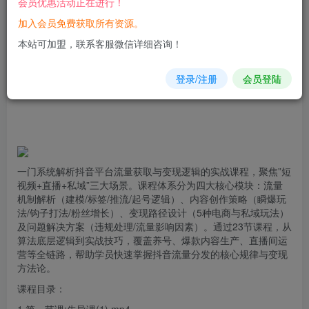
会员优惠活动正在进行！
加入会员免费获取所有资源。
您当前未登录！建议登陆后购买，可保存购买订单
本站可加盟，联系客服微信详细咨询！
登录/注册
会员登陆
一门系统解析
抖音
平台流量获取与变现逻辑的实战课程，聚焦”短
视频+直播+私域”三大场景。课程体系分为四大核心模块：‌流量
机制解析‌（建模/标签/推流/起号逻辑）、‌内容创作策略‌（瞬爆玩
法/钩子打法/粉丝增长）、‌变现路径设计‌（5种电商与私域玩法）
及‌问题解决方案‌（违规处理/流量影响因素）。通过23节课程，从
算法底层逻辑到实战技巧，覆盖养号、爆款内容生产、直播间运
营等全链路，帮助学员快速掌握抖音流量分发的核心规律与变现
方法论。
课程目录：