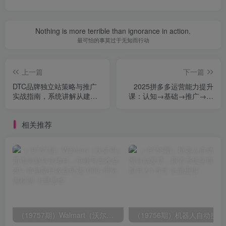
Nothing is more terrible than ignorance in action.
最可怕的事莫过于无知而行动
上一篇
下一篇
DTC品牌独立站策略与推广
2025拼多多运营能力提升
实战指南，系统讲解从建站
课：认知→基础→推广→活
到流量转化的全链路运营
动→玩法，五阶成长路径
相关推荐
（19757期）Walmart（沃尔玛）超市浏览标注项目，单账号日收益20+ 单电脑日收益可达1000+带分佣机制
（19756期）