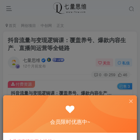
首页
网创项目
中创网
正文
抖音流量与变现逻辑课：覆盖养号、爆款内容生
产、直播间运营等全链路
七量思维
关注
私信
12个月前发布
0
259
46
付费资源
已售 3
抖音流量与变现逻辑课：覆盖养号、爆款内容生产、直播间运营等全链路
此内容为付费资源，请付费后查看
8.8
￥
会员限时优惠中~
免费
免费
黄金会员
钻石会员
立即购买