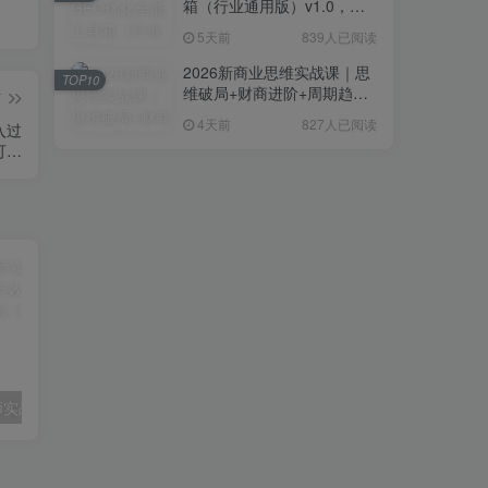
箱（行业通用版）v1.0，会
复制粘贴即可，无需技术背
5天前
839人已阅读
景
2026新商业思维实战课｜思
TOP10
维破局+财商进阶+周期趋势
篇
研判+创业落地+热门赛道深
4天前
827人已阅读
度解析全体系
可…
AI视频全能大师实战课｜全赛道AI短视频制作、特效创作、场景变现零基础全套教程
【精】AI+Facebook广告投放，从入门到精通（2026年版），AI优化视觉素材、精准投放策略、数据化复盘