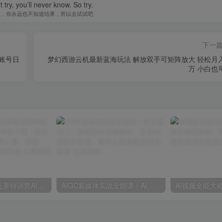
t try, you’ll never know. So try.
试，你永远也不知道结果，所以去试试吧
下一
账号日
梦幻西游云机最新蓝海玩法 解放双手可矩阵放大 轻松月入过
万 小白也
【精】爱上黄昏无界特训营AI推广实战7月27-30杭州线下课，淘宝天猫AI推广、直通车人群、全套PPT SOP思维导图资料包
AIGC新媒体实战全能课｜AI工具入门、短视频全流程制作、主流绘图软件实操、数字人商业视频落地教程