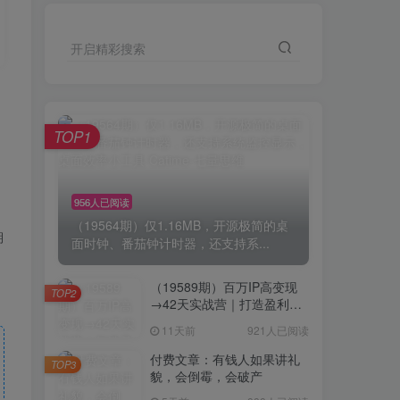
开启精彩搜索
TOP1
956人已阅读
（19564期）仅1.16MB，开源极简的桌
期
面时钟、番茄钟计时器，还支持系...
（19589期）百万IP高变现
TOP2
→42天实战营｜打造盈利赚
钱一人公司，全平台引流私
11天前
921人已阅读
域转化批量成交积累客户案
例
付费文章：有钱人如果讲礼
TOP3
貌，会倒霉，会破产