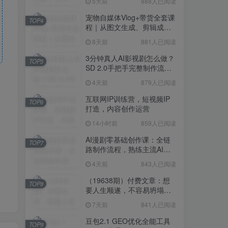
5天前
888人已阅读
宠物自媒体Vlog+带货全套课
TOP4
程｜从图文生成、剪辑成片
到带货变现一站式教学
8天前
881人已阅读
3分钟真人AI影视剧怎么做？
TOP5
SD 2.0手把手完整制作流程
｜Higgsfield 14天SD 2.0/2.5
4天前
879人已阅读
无限生成
互联网IP训练营，短视频IP
TOP6
打造，内容创作运营
14小时前
859人已阅读
AI漫剧零基础创作课：全链
TOP7
路制作流程，熟练主流AI工
具高效产出漫剧成片
4天前
843人已阅读
（19638期）付费文章：想
TOP8
要人生顺遂，不容易坍塌，
要培养这6种爱好
7天前
841人已阅读
豆包2.1 GEO优化全能工具
TOP9