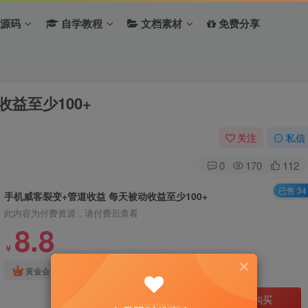
源码
自学教程
文档素材
免费分享
益至少100+
关注
私信
0
170
112
已售 34
手机威客裂变+管道收益 每天被动收益至少100+
此内容为付费资源，请付费后查看
8.8
￥
免费
免费
黄金会员
钻石会员
立即购买