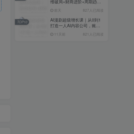
维破局+财商进阶+周期趋势
研判+创业落地+热门赛道深
前天
827人已阅读
度解析全体系
AI漫剧超级增长课｜从0到1
TOP10
打造一人AI内容公司，账号
运营+漫剧制作+商业变现全
11天前
821人已阅读
流程实战