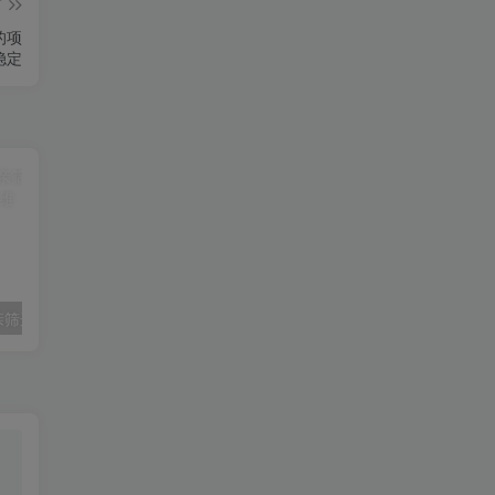
篇
的项
稳定
付费文章：相亲筛选对象的高效实用策略
外卖浏览全自动掘金项目，全平台覆盖，单窗口一天30+，可批量矩阵做，轻松日入500+【揭秘】