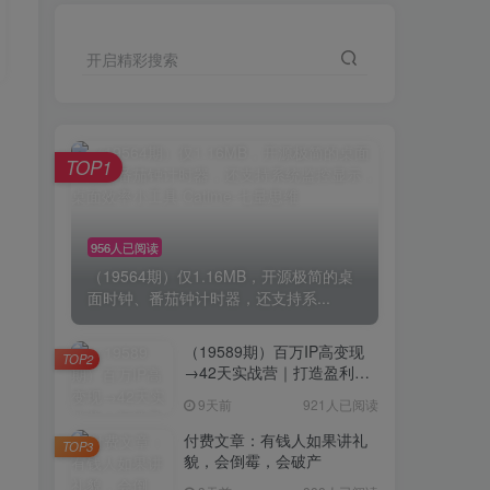
开启精彩搜索
TOP1
956人已阅读
（19564期）仅1.16MB，开源极简的桌
面时钟、番茄钟计时器，还支持系...
（19589期）百万IP高变现
TOP2
→42天实战营｜打造盈利赚
钱一人公司，全平台引流私
9天前
921人已阅读
域转化批量成交积累客户案
例
付费文章：有钱人如果讲礼
TOP3
貌，会倒霉，会破产