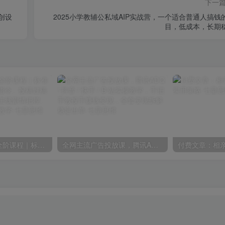
下一
创设
2025小学教辅公私域AIP实战营，一个适合普通人搞钱
目，低成本，长期
短剧AI剧本写作全阶课程｜标准剧本格式、AI写剧指令、投稿过稿技巧、网文改编、主线剧情把控、审稿避坑全套实操教学
全网主流广告投放课，腾讯ADQ / 抖音 / 快手 / B 站实操教学，手把手教投手赚钱变现，全套变现拆解稳定出单