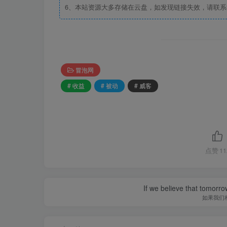
6、本站资源大多存储在云盘，如发现链接失效，请联
冒泡网
# 收益
# 被动
# 威客
点赞
11
If we believe that tomorro
如果我们