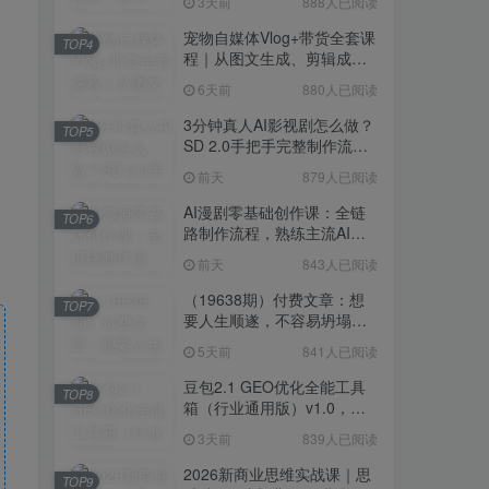
3天前
888人已阅读
宠物自媒体Vlog+带货全套课
TOP4
程｜从图文生成、剪辑成片
到带货变现一站式教学
6天前
880人已阅读
3分钟真人AI影视剧怎么做？
TOP5
SD 2.0手把手完整制作流程
｜Higgsfield 14天SD 2.0/2.5
前天
879人已阅读
无限生成
AI漫剧零基础创作课：全链
TOP6
路制作流程，熟练主流AI工
具高效产出漫剧成片
前天
843人已阅读
（19638期）付费文章：想
TOP7
要人生顺遂，不容易坍塌，
要培养这6种爱好
5天前
841人已阅读
豆包2.1 GEO优化全能工具
TOP8
箱（行业通用版）v1.0，会
复制粘贴即可，无需技术背
3天前
839人已阅读
景
2026新商业思维实战课｜思
TOP9