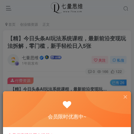
首页
创业猫资源
正文
【精】今日头条AI玩法系统课程，最新前沿变现玩
法拆解，零门槛，新手轻松日入5张
七量思维
关注
私信
1年前发布
0
166
122
付费资源
已售 26
【精】今日头条AI玩法系统课程，最新前沿变现玩法拆解，零门槛，新手轻松日入5张
此内容为付费资源，请付费后查看
8.8
￥
会员限时优惠中~
免费
免费
黄金会员
钻石会员
立即购买