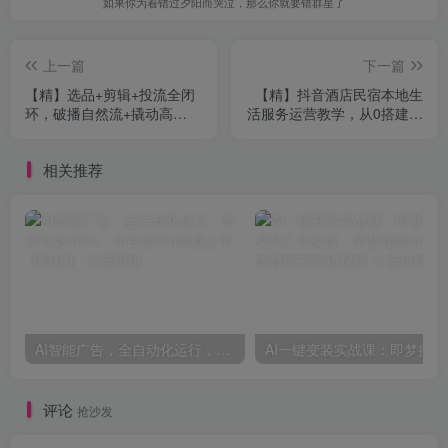
如果你为着错过夕阳而哭泣，那么你就要错群星了
上一篇
下一篇
【精】选品+剪辑+投流全闭
【精】抖音酒店民宿本地生
环，破播自然流+撬动高
活服务运营教学，从0搭建酒
ROI，手把手打通“选品-剪
店民宿账号，轻松捕获本地
辑-测品-千川随心推”全链
客源
相关推荐
AI智能广告，全自动化运行，单日可达400+，小白新手0基础上手【揭秘】
AI一键变
评论
抢沙发