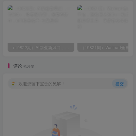
（19822期）AI副业新风口，一单500+，免费派单群，免费AI软件，0门槛直接干
（19821期）Walmart全自动智能平台，轻
评论
抢沙发
欢迎您留下宝贵的见解！
提交