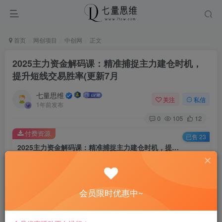
首页
网创项目
中创网
正文
2025主力资金解码课：精准捕捉主力建仓时机，
提升短线交易胜率(更新7月
七量思维
关注
私信
1年前发布
0
105
12
付费资源
已售 23
2025主力资金解码课：精准捕捉主力建仓时机，提升短线交易胜率(更新7月
此内容为付费资源，请付费后查看
8.8
￥
会员限时优惠中~
免费
免费
黄金会员
钻石会员
立即购买