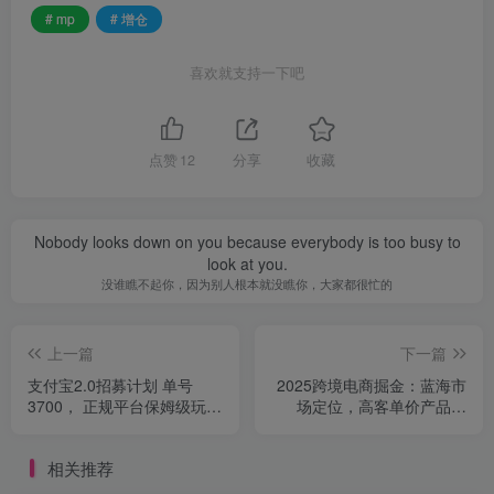
# mp
# 增仓
喜欢就支持一下吧
点赞
12
分享
收藏
Nobody looks down on you because everybody is too busy to
look at you.
没谁瞧不起你，因为别人根本就没瞧你，大家都很忙的
上一篇
下一篇
支付宝2.0招募计划 单号
2025跨境电商掘金：蓝海市
3700， 正规平台保姆级玩法
场定位，高客单价产品开
无脑操作， 小白也…
发，数据选品(更新7月
相关推荐