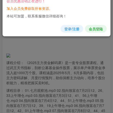
会员优惠活动正在进行！
加入会员免费获取所有资源。
您当前未登录！建议登陆后购买，可保存购买订单
本站可加盟，联系客服微信详细咨询！
登录/注册
会员登陆
课程介绍： 《2025主力资金解码课》是一套专业股票课程。通
过武王天书指标，剖析公募基金操作股票，展示单户单票资金净
流入超1000万个股。课程涵盖2025年5月、6月多期内容，包括
主力密码讲解、月度行情预判，助你洞察主力动向，培养个股分
析能力，精准把握买卖时机。
课程目录： 01.七月观察池.
mp
3 02.指向致富在7月2日12、26、
33上午
增仓
.mp3 03.指向致富在7月3日12、41、56上午增
仓.mp3 04.指向致富在7月4日12、44、51上午增仓.mp3 05.指
向致富在7月7日12、39、19上午增仓.mp3 06.指向致富在7月7
日12、42、01上午增仓.mp3 07.指向致富在7月8日12、44、45