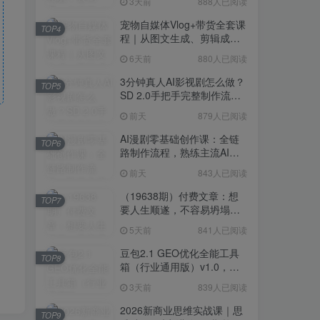
3天前
888人已阅读
宠物自媒体Vlog+带货全套课
TOP4
程｜从图文生成、剪辑成片
到带货变现一站式教学
6天前
880人已阅读
3分钟真人AI影视剧怎么做？
TOP5
SD 2.0手把手完整制作流程
｜Higgsfield 14天SD 2.0/2.5
前天
879人已阅读
无限生成
AI漫剧零基础创作课：全链
TOP6
路制作流程，熟练主流AI工
具高效产出漫剧成片
前天
843人已阅读
（19638期）付费文章：想
TOP7
要人生顺遂，不容易坍塌，
要培养这6种爱好
5天前
841人已阅读
豆包2.1 GEO优化全能工具
TOP8
箱（行业通用版）v1.0，会
复制粘贴即可，无需技术背
3天前
839人已阅读
景
2026新商业思维实战课｜思
TOP9