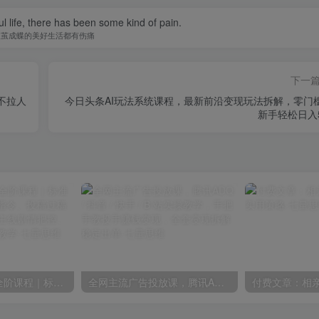
l life, there has been some kind of pain.
破茧成蝶的美好生活都有伤痛
下一
不拉人
今日头条AI玩法系统课程，最新前沿变现玩法拆解，零门
新手轻松日入
短剧AI剧本写作全阶课程｜标准剧本格式、AI写剧指令、投稿过稿技巧、网文改编、主线剧情把控、审稿避坑全套实操教学
全网主流广告投放课，腾讯ADQ / 抖音 / 快手 / B 站实操教学，手把手教投手赚钱变现，全套变现拆解稳定出单