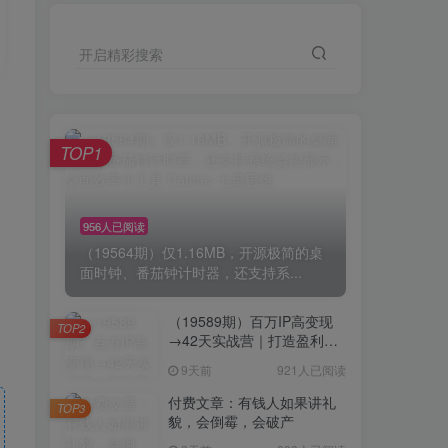
开启精彩搜索
TOP1
956人已阅读
（19564期）仅1.16MB，开源极简的桌
面时钟、番茄钟计时器，还支持系...
（19589期）百万IP高变现
TOP2
→42天实战营｜打造盈利赚
钱一人公司，全平台引流私
9天前
921人已阅读
域转化批量成交积累客户案
例
付费文章：有钱人如果讲礼
TOP3
貌，会倒霉，会破产