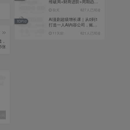
维破局+财商进阶+周期趋势
研判+创业落地+热门赛道深
前天
827人已阅读
度解析全体系
AI漫剧超级增长课｜从0到1
TOP10
打造一人AI内容公司，账号
运营+漫剧制作+商业变现全
篇
11天前
821人已阅读
流程实战
槛，
5张
付费文章：相亲筛选对象的高效实用策略
不露脸油管AI变现速成课：深挖高CPM盈利领域，零出镜打造YouTube稳定收益账号