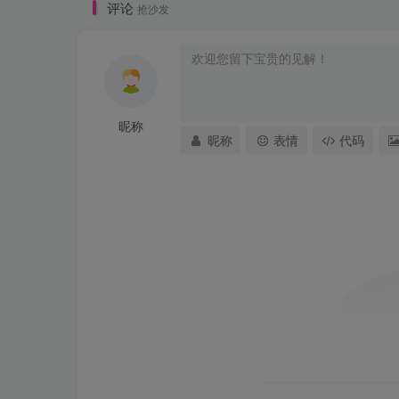
评论
抢沙发
昵称
昵称
表情
代码