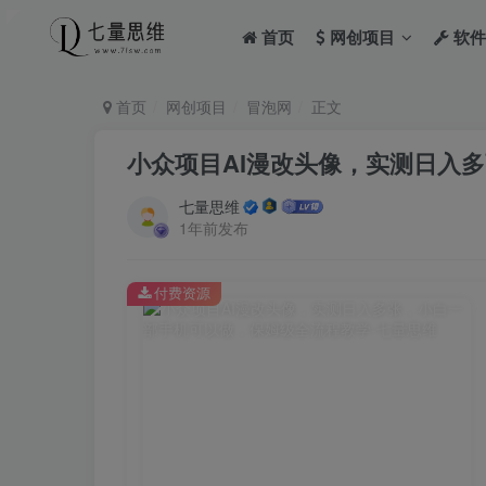
首页
网创项目
软件
首页
网创项目
冒泡网
正文
小众项目AI漫改头像，实测日入
七量思维
1年前发布
付费资源